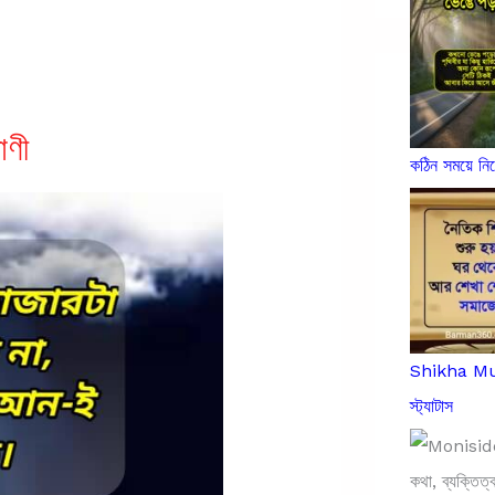
াণী
কঠিন সময়ে ন
Shikha Mula
স্ট্যাটাস