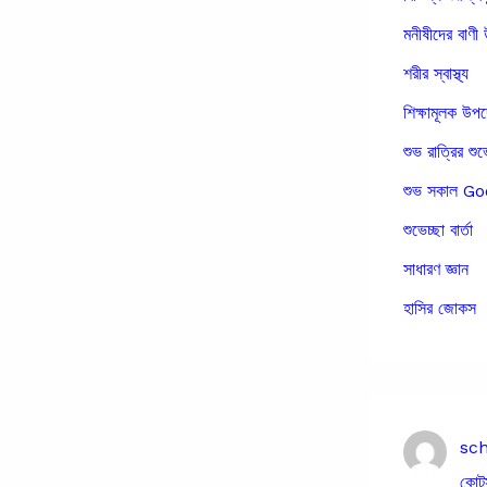
মনীষীদের বাণী 
শরীর স্বাস্থ্য
শিক্ষামূলক উপ
শুভ রাত্রির শুভ
শুভ সকাল 
শুভেচ্ছা বার্তা
সাধারণ জ্ঞান
হাসির জোকস
sc
কোট