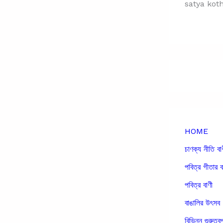
satya kot
HOME
চাণক্য নীতি বা
পবিত্র গীতার ব
পবিত্র বাণী
বাঙালির উৎসব
বিভিন্ন গুরুত্বপ