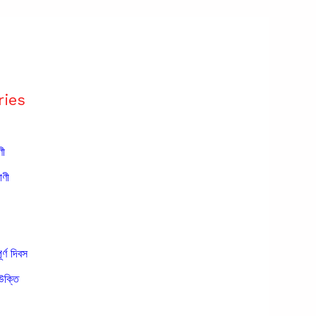
ries
ণী
াণী
ূর্ণ দিবস
উক্তি