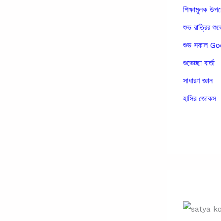
শিক্ষামূলক উপ
শুভ রাত্রির শুভ
শুভ সকাল 
শুভেচ্ছা বার্তা
সাধারণ জ্ঞান
হাসির জোকস