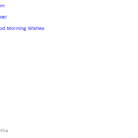
দেশ
েচ্ছা
Good Morning Wishes