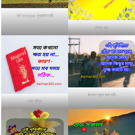
Whatsapp সুপ্রভাত ছবি
গৌতম বুদ্ধ
উপদেশ মূলক কথা ছবি
সেরা উক্তি