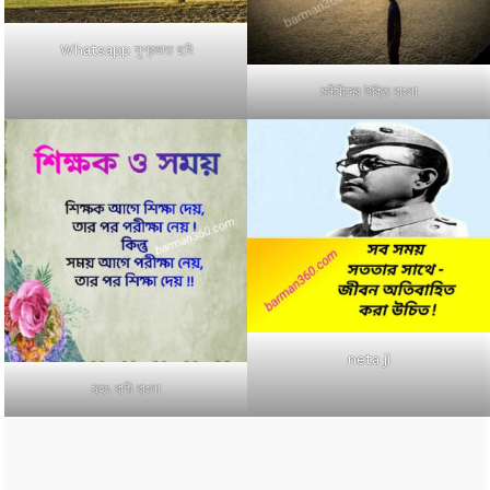
Whatsapp সুপ্রভাত ছবি
মনীষীদের উক্তি বাংলা
neta ji
মহৎ বাণী বাংলা