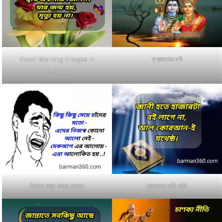
Good Morning images In
সুপ্রভাতের ছবি
Bengali
পিকচার নতুন মজার জোকস
কুরআনের বাণী ফটো