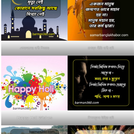
কোরআনের বাণী পিকচার
চাণক্য নীতি বাণী ছবি
Happy Holi Wishes
শিক্ষামূলক উক্তি ছবি