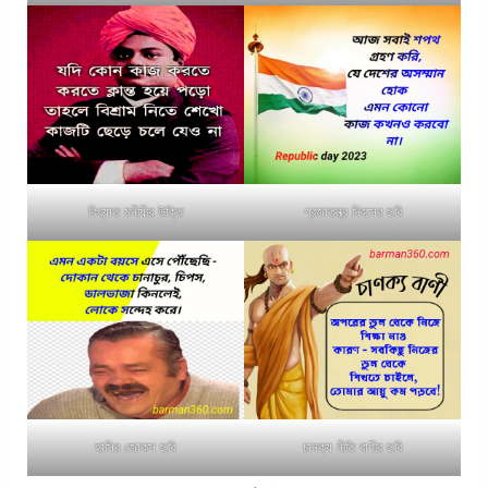
বিখ্যাত মনীষীর উক্তি
প্রজাতন্ত্র দিবসের ছবি
হাসির জোকস ছবি
চানক্য নীতি বাণীর ছবি