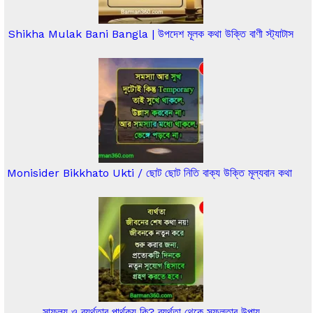
Shikha Mulak Bani Bangla | উপদেশ মূলক কথা উক্তি বাণী স্ট্যাটাস
Monisider Bikkhato Ukti / ছোট ছোট নিতি বাক্য উক্তি মূল্যবান কথা
সাফল্য ও ব্যর্থতার পার্থক্য কি? ব্যর্থতা থেকে সফলতার উপায়