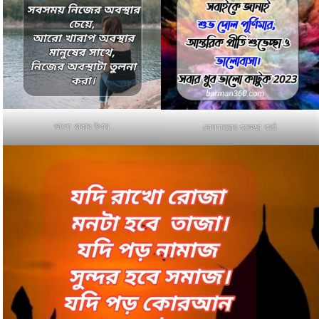
ভালো থাকার উপায়
দোলযাত্রার শুভেচ্ছা বার্তা