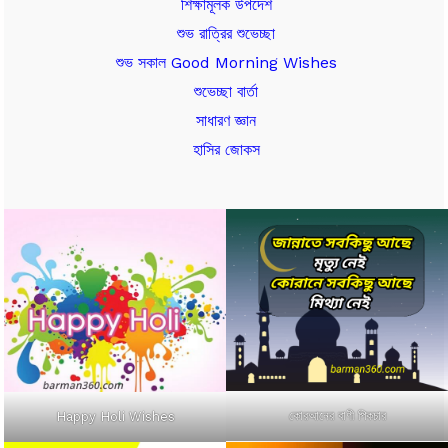
শিক্ষামূলক উপদেশ
শুভ রাত্রির শুভেচ্ছা
শুভ সকাল Good Morning Wishes
শুভেচ্ছা বার্তা
সাধারণ জ্ঞান
হাসির জোকস
কোরআনের বাণী পিকচার
Happy Holi Wishes