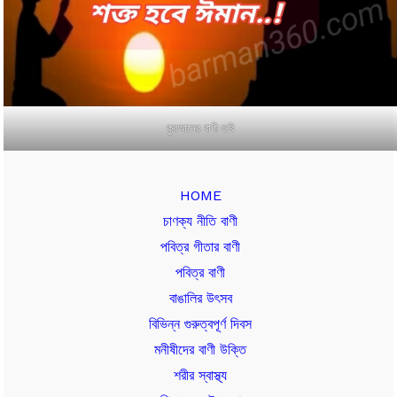
কুরআনের বাণী ছবি
HOME
চাণক্য নীতি বাণী
পবিত্র গীতার বাণী
পবিত্র বাণী
বাঙালির উৎসব
বিভিন্ন গুরুত্বপূর্ণ দিবস
মনীষীদের বাণী উক্তি
শরীর স্বাস্থ্য