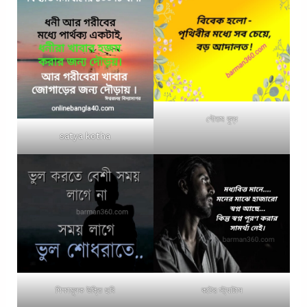
গৌতম বুদ্ধ
satya kotha
শিক্ষামূলক উক্তি ছবি
কষ্টের স্ট্যাটাস