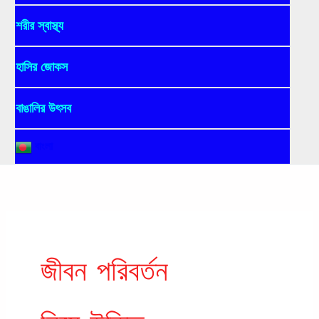
শরীর স্বাস্থ্য
হাসির জোকস
বাঙালির উৎসব
বাংলা
জীবন পরিবর্তন