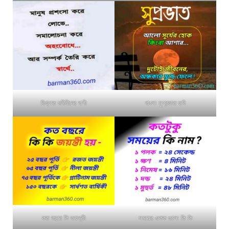
বিখ্যাত মনীষীদের বাণী
বাংলা সুপ্রভাত ছবি
কত বছরে কি জয়ন্তী
সময়ের একক গুলো কি কি