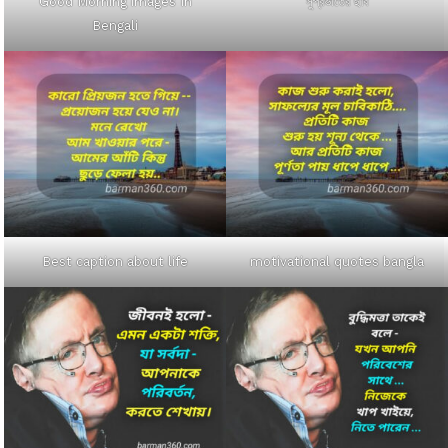
Good Morning images In
সুপ্রভাতের ছবি
Bengali
Best caption about life
motivational quotes bangla