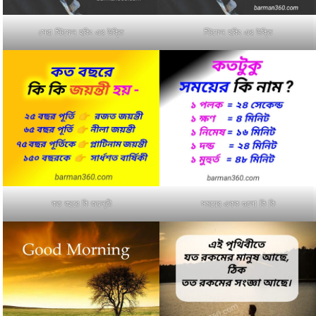
সেরা স্টিফেন হকিং এর উক্তি
স্টিফেন হকিং এর উক্তি
কত বছরে কি জয়ন্তী
সময়ের একক গুলো কি কি