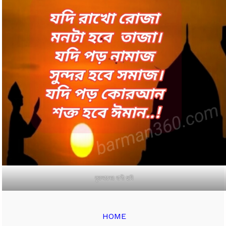
কুরআনের বাণী ছবি
HOME