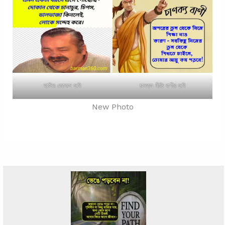
হাসির জোকস ছবি
চানক্য নীতি বাণীর ছবি
New Photo