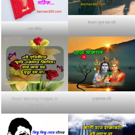
উপদেশ মূলক কথা ছবি
সেরা উক্তি
Good Morning images In
সুপ্রভাতের ছবি
Bengali