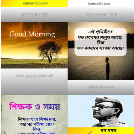
কত বছরে কি জয়ন্তী
সময়ের একক গুলো কি কি
Whatsapp সুপ্রভাত ছবি
মনীষীদের উক্তি বাংলা