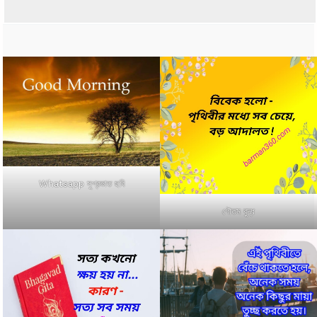
Whatsapp সুপ্রভাত ছবি
গৌতম বুদ্ধ