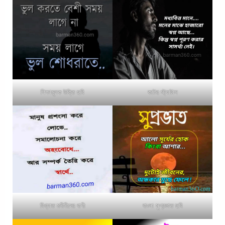
শিক্ষামূলক উক্তি ছবি
কষ্টের স্ট্যাটাস
বিখ্যাত মনীষীদের বাণী
বাংলা সুপ্রভাত ছবি