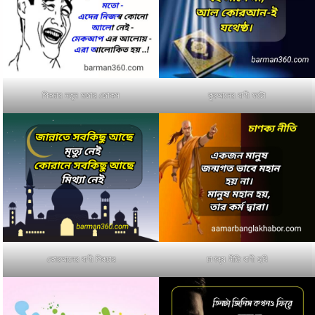
পিকচার নতুন মজার জোকস
কুরআনের বাণী ফটো
কোরআনের বাণী পিকচার
চাণক্য নীতি বাণী ছবি