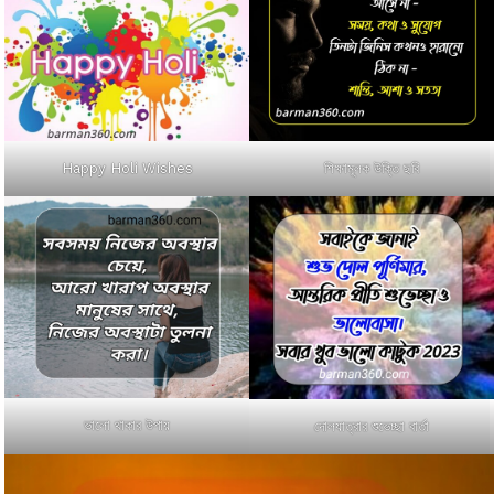
Happy Holi Wishes
শিক্ষামূলক উক্তি ছবি
ভালো থাকার উপায়
দোলযাত্রার শুভেচ্ছা বার্তা