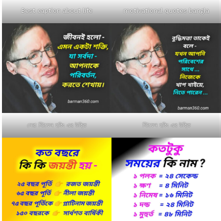
Best caption about life
motivational quotes bangla
সেরা স্টিফেন হকিং এর উক্তি
স্টিফেন হকিং এর উক্তি