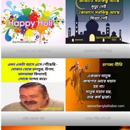
কোরআনের বাণী পিকচার
Happy Holi Wishes
হাসির জোকস ছবি
চাণক্য নীতি বাণী ছবি