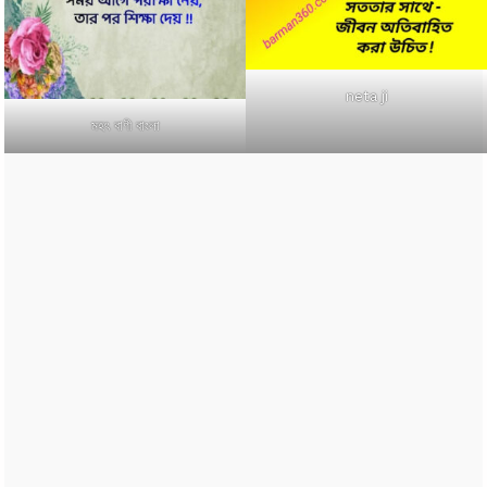
neta ji
মহৎ বাণী বাংলা