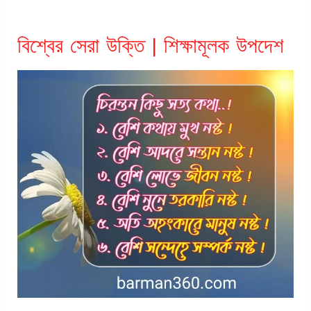
বিশ্বের সেরা উক্তি | শিক্ষামূলক উপদেশ