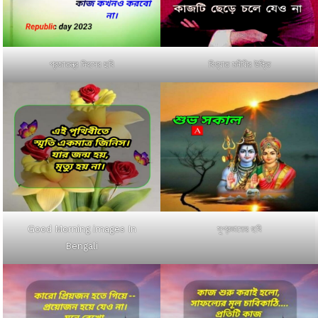
প্রজাতন্ত্র দিবসের ছবি
বিখ্যাত মনীষীর উক্তি
Good Morning images In
সুপ্রভাতের ছবি
Bengali