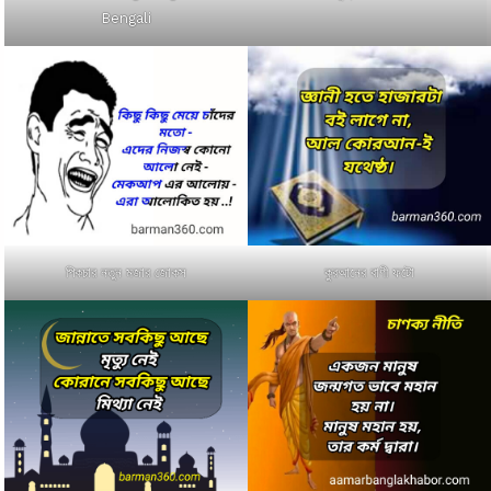
Bengali
পিকচার নতুন মজার জোকস
কুরআনের বাণী ফটো