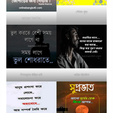
গৌতম বুদ্ধ
satya kotha
শিক্ষামূলক উক্তি ছবি
কষ্টের স্ট্যাটাস