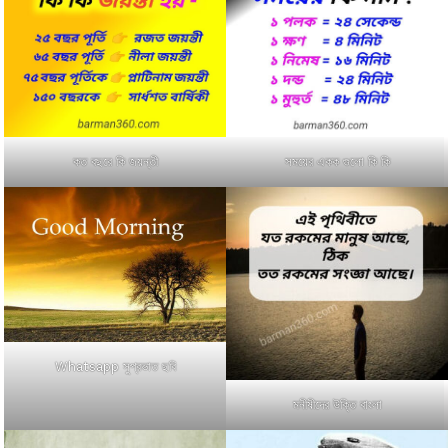
কত বছরে কি জয়ন্তী
সময়ের একক গুলো কি কি
Whatsapp সুপ্রভাত ছবি
মনীষীদের উক্তি বাংলা