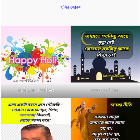
হাসির জোকস
কোরআনের বাণী পিকচার
Happy Holi Wishes