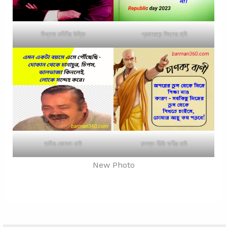
বিখ্যাত মনীষীর উক্তি
প্রজাতন্ত্র দিবসের ছবি
হাসির জোকস ছবি
চানক্য নীতি বাণীর ছবি
New Photo