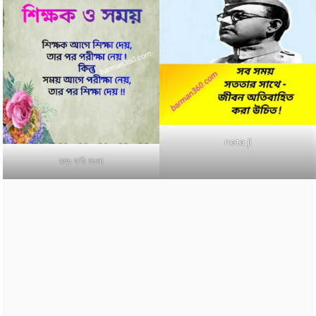
neta ji
মহৎ বাণী বাংলা