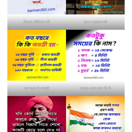
বিখ্যাত মনীষীদের বাণী
বাংলা সুপ্রভাত ছবি
কত বছরে কি জয়ন্তী
সময়ের একক গুলো কি কি