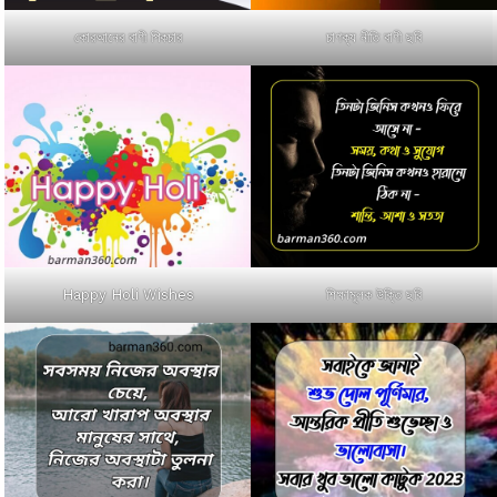
কোরআনের বাণী পিকচার
চাণক্য নীতি বাণী ছবি
Happy Holi Wishes
শিক্ষামূলক উক্তি ছবি