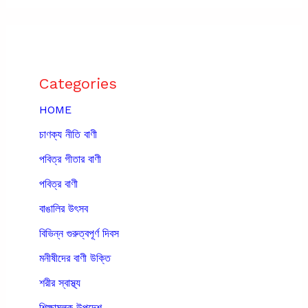
Categories
HOME
চাণক্য নীতি বাণী
পবিত্র গীতার বাণী
পবিত্র বাণী
বাঙালির উৎসব
বিভিন্ন গুরুত্বপূর্ণ দিবস
মনীষীদের বাণী উক্তি
শরীর স্বাস্থ্য
শিক্ষামূলক উপদেশ