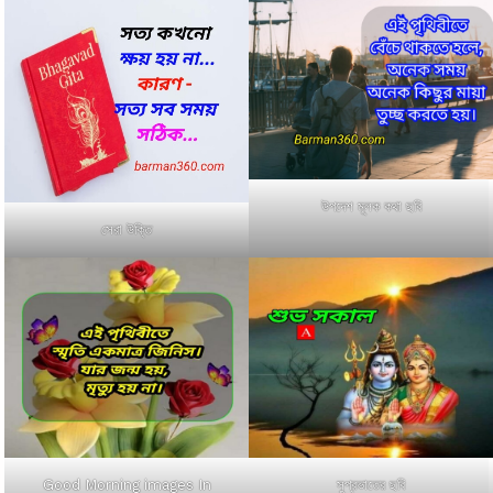
উপদেশ মূলক কথা ছবি
সেরা উক্তি
Good Morning images In
সুপ্রভাতের ছবি