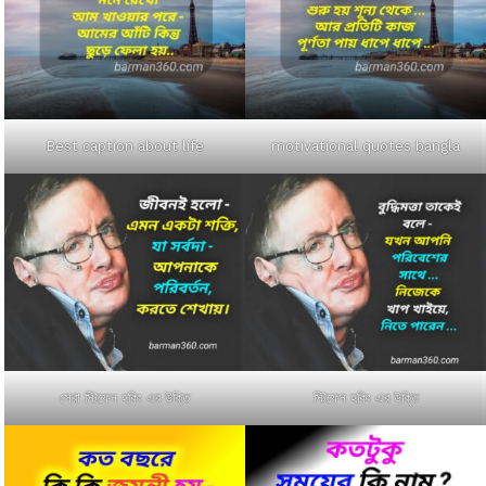
Best caption about life
motivational quotes bangla
সেরা স্টিফেন হকিং এর উক্তি
স্টিফেন হকিং এর উক্তি