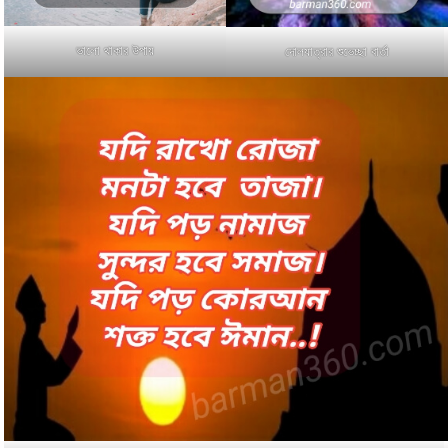
ভালো থাকার উপায়
দোলযাত্রার শুভেচ্ছা বার্তা