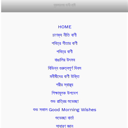
কুরআনের বাণী ছবি
HOME
চাণক্য নীতি বাণী
পবিত্র গীতার বাণী
পবিত্র বাণী
বাঙালির উৎসব
বিভিন্ন গুরুত্বপূর্ণ দিবস
মনীষীদের বাণী উক্তি
শরীর স্বাস্থ্য
শিক্ষামূলক উপদেশ
শুভ রাত্রির শুভেচ্ছা
শুভ সকাল Good Morning Wishes
শুভেচ্ছা বার্তা
সাধারণ জ্ঞান