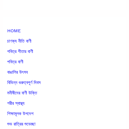
HOME
চাণক্য নীতি বাণী
পবিত্র গীতার বাণী
পবিত্র বাণী
বাঙালির উৎসব
বিভিন্ন গুরুত্বপূর্ণ দিবস
মনীষীদের বাণী উক্তি
শরীর স্বাস্থ্য
শিক্ষামূলক উপদেশ
শুভ রাত্রির শুভেচ্ছা