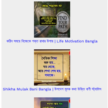
কঠিন সময়ে নিজেকে শক্ত রাখার উপায় | Life Motivation Bangla
Shikha Mulak Bani Bangla | উপদেশ মূলক কথা উক্তি বাণী স্ট্যাটাস