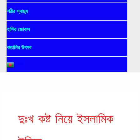
শরীর স্বাস্থ্য
হাসির জোকস
বাঙালির উৎসব
বাংলা
দুঃখ কষ্ট নিয়ে ইসলামিক