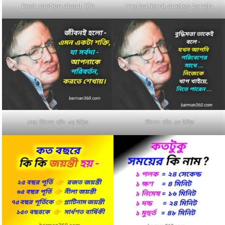
Best caption about life
motivational quotes bangla
সেরা স্টিফেন হকিং এর উক্তি
স্টিফেন হকিং এর উক্তি