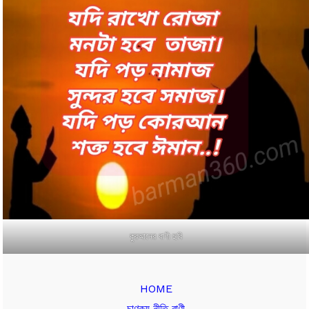
কুরআনের বাণী ছবি
HOME
চাণক্য নীতি বাণী