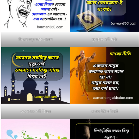
পিকচার নতুন মজার জোকস
কুরআনের বাণী ফটো
কোরআনের বাণী পিকচার
চাণক্য নীতি বাণী ছবি