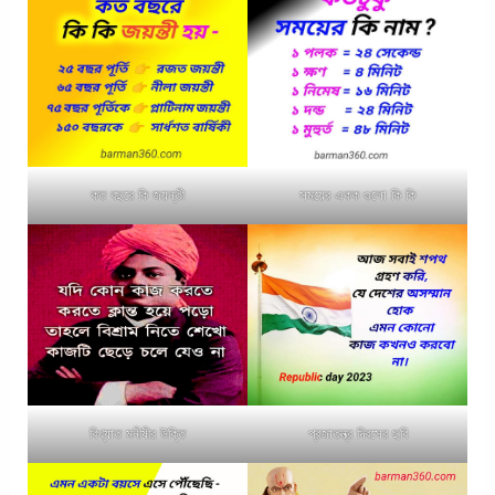
কত বছরে কি জয়ন্তী
সময়ের একক গুলো কি কি
বিখ্যাত মনীষীর উক্তি
প্রজাতন্ত্র দিবসের ছবি