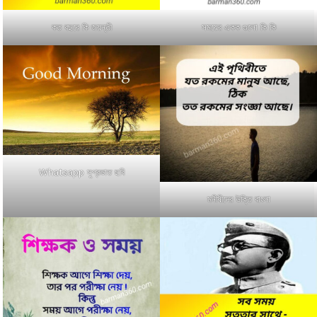
কত বছরে কি জয়ন্তী
সময়ের একক গুলো কি কি
Whatsapp সুপ্রভাত ছবি
মনীষীদের উক্তি বাংলা