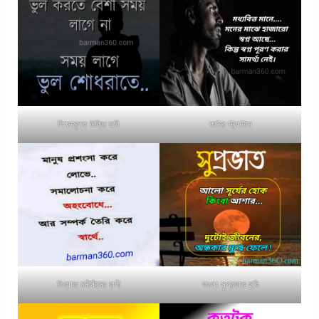
শিক্ষামূলক উক্তি ছবি
কষ্টের স্ট্যাটাস
বিখ্যাত মনীষীদের বাণী
বাংলা সুপ্রভাত ছবি