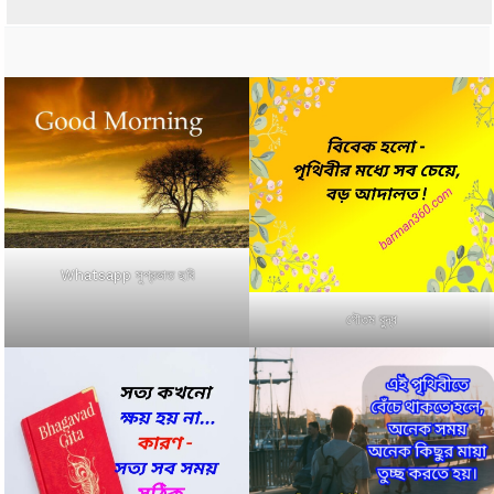
Whatsapp সুপ্রভাত ছবি
গৌতম বুদ্ধ