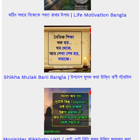
কঠিন সময়ে নিজেকে শক্ত রাখার উপায় | Life Motivation Bangla
Shikha Mulak Bani Bangla | উপদেশ মূলক কথা উক্তি বাণী স্ট্যাটাস
Monisider Bikkhato Ukti / ছোট ছোট নিতি বাক্য উক্তি মূল্যবান কথা