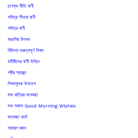
চাণক্য নীতি বাণী
পবিত্র গীতার বাণী
পবিত্র বাণী
বাঙালির উৎসব
বিভিন্ন গুরুত্বপূর্ণ দিবস
মনীষীদের বাণী উক্তি
শরীর স্বাস্থ্য
শিক্ষামূলক উপদেশ
শুভ রাত্রির শুভেচ্ছা
শুভ সকাল Good Morning Wishes
শুভেচ্ছা বার্তা
সাধারণ জ্ঞান