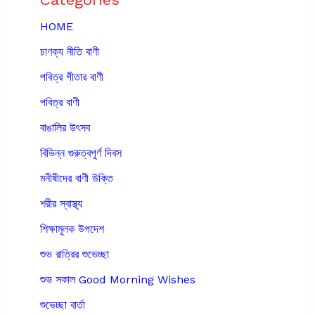
HOME
চাণক্য নীতি বাণী
পবিত্র গীতার বাণী
পবিত্র বাণী
বাঙালির উৎসব
বিভিন্ন গুরুত্বপূর্ণ দিবস
মনীষীদের বাণী উক্তি
শরীর স্বাস্থ্য
শিক্ষামূলক উপদেশ
শুভ রাত্রির শুভেচ্ছা
শুভ সকাল Good Morning Wishes
শুভেচ্ছা বার্তা