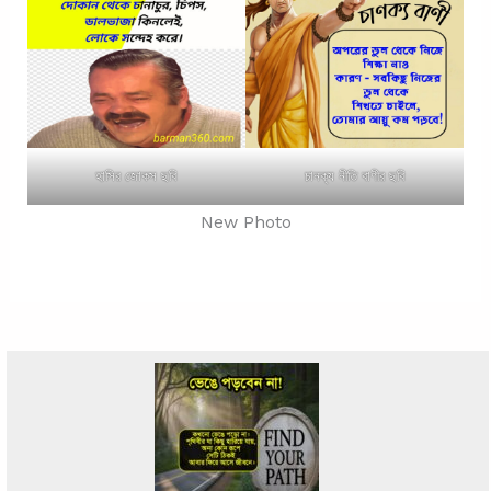
হাসির জোকস ছবি
চানক্য নীতি বাণীর ছবি
New Photo