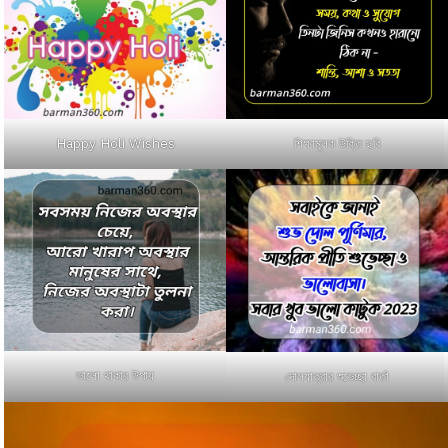
Happy Holi Wishes
শিক্ষামূলক উক্তি ছবি
ভালো থাকার উপায়
দোলযাত্রার শুভেচ্ছা বার্তা