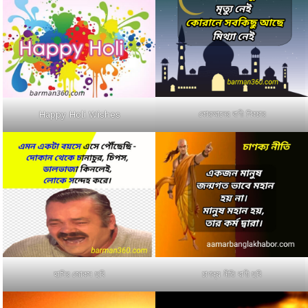
কোরআনের বাণী পিকচার
Happy Holi Wishes
হাসির জোকস ছবি
চাণক্য নীতি বাণী ছবি