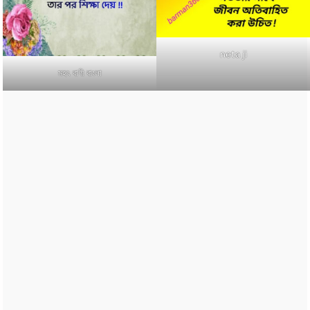
neta ji
মহৎ বাণী বাংলা