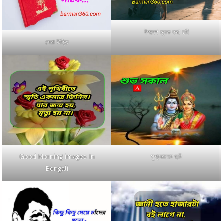
উপদেশ মূলক কথা ছবি
সেরা উক্তি
Good Morning images In
সুপ্রভাতের ছবি
Bengali