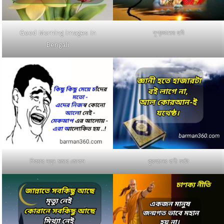
Good Morning images In
সুপ্রভাতের ছবি
Bengali
পিকচার নতুন মজার জোকস
কুরআনের বাণী ফটো