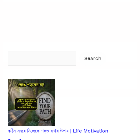
Bani
Bangla
|
উপদেশ
মূলক
কথা
Search
উক্তি
Search
বাণী
স্ট্যাটাস
কঠিন সময়ে নিজেকে শক্ত রাখার উপায় | Life Motivation