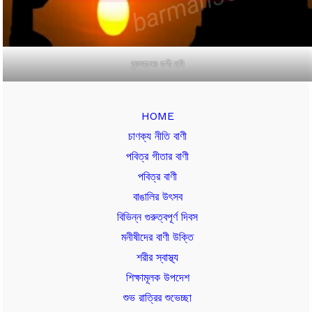
কুরআনের বাণী ছবি
HOME
চাণক্য নীতি বাণী
পবিত্র গীতার বাণী
পবিত্র বাণী
বাঙালির উৎসব
বিভিন্ন গুরুত্বপূর্ণ দিবস
মনীষীদের বাণী উক্তি
শরীর স্বাস্থ্য
শিক্ষামূলক উপদেশ
শুভ রাত্রির শুভেচ্ছা