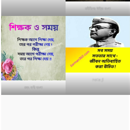
মনীষীদের উক্তি বাংলা
neta ji
মহৎ বাণী বাংলা