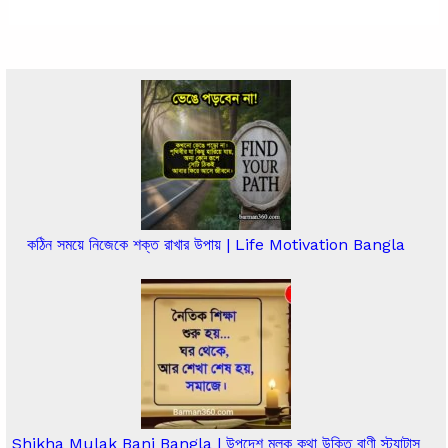
কঠিন সময়ে নিজেকে শক্ত রাখার উপায় | Life Motivation Bangla
Shikha Mulak Bani Bangla | উপদেশ মূলক কথা উক্তি বাণী স্ট্যাটাস