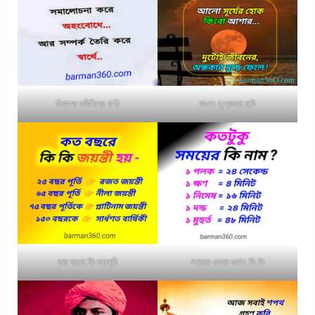
বিখ্যাত মনীষীদের বাণী
বাংলা সুপ্রভাত ছবি
কত বছরে কি জয়ন্তী
সময়ের একক গুলো কি কি