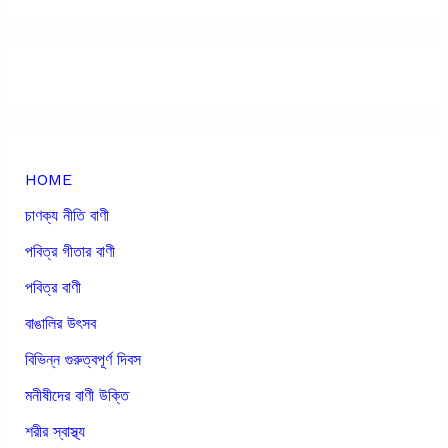
HOME
চাণক্য নীতি বাণী
পবিত্র গীতার বাণী
পবিত্র বাণী
বাঙালির উৎসব
বিভিন্ন গুরুত্বপূর্ণ দিবস
মনীষীদের বাণী উক্তি
শরীর স্বাস্থ্য