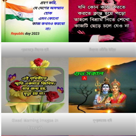
প্রজাতন্ত্র দিবসের ছবি
বিখ্যাত মনীষীর উক্তি
Good Morning images In
সুপ্রভাতের ছবি
Bengali