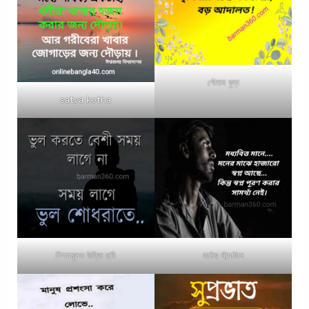
গৌতম বুদ্ধ
satya kotha
শিক্ষামূলক উক্তি ছবি
কষ্টের স্ট্যাটাস