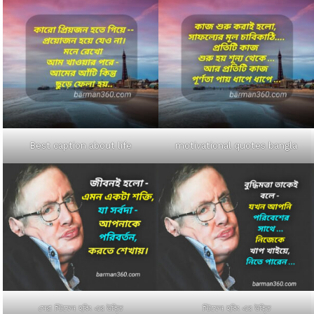
Best caption about life
motivational quotes bangla
সেরা স্টিফেন হকিং এর উক্তি
স্টিফেন হকিং এর উক্তি