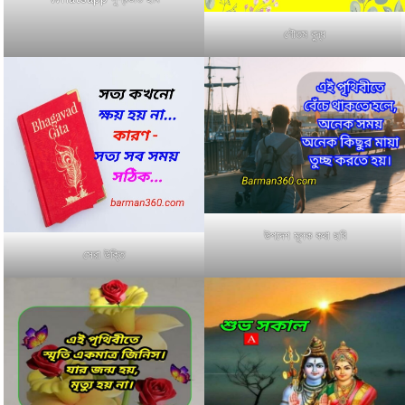
গৌতম বুদ্ধ
উপদেশ মূলক কথা ছবি
সেরা উক্তি