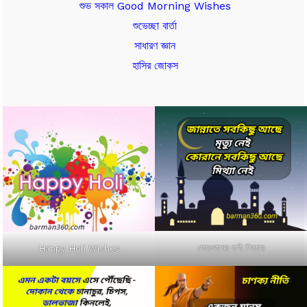
শুভ সকাল Good Morning Wishes
শুভেচ্ছা বার্তা
সাধারণ জ্ঞান
হাসির জোকস
কোরআনের বাণী পিকচার
Happy Holi Wishes