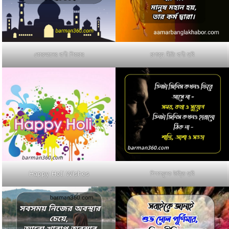
কোরআনের বাণী পিকচার
চাণক্য নীতি বাণী ছবি
Happy Holi Wishes
শিক্ষামূলক উক্তি ছবি