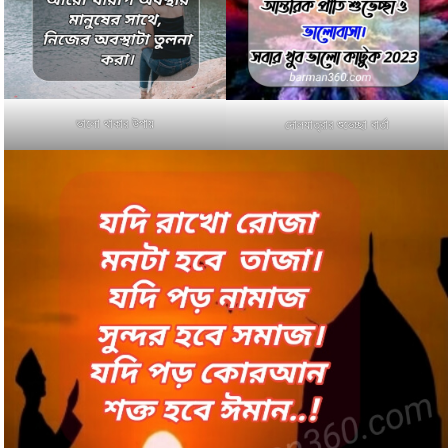
ভালো থাকার উপায়
দোলযাত্রার শুভেচ্ছা বার্তা