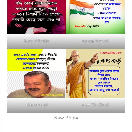
বিখ্যাত মনীষীর উক্তি
প্রজাতন্ত্র দিবসের ছবি
হাসির জোকস ছবি
চানক্য নীতি বাণীর ছবি
New Photo