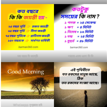
কত বছরে কি জয়ন্তী
সময়ের একক গুলো কি কি
Whatsapp সুপ্রভাত ছবি