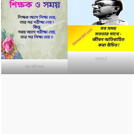
neta ji
মহৎ বাণী বাংলা