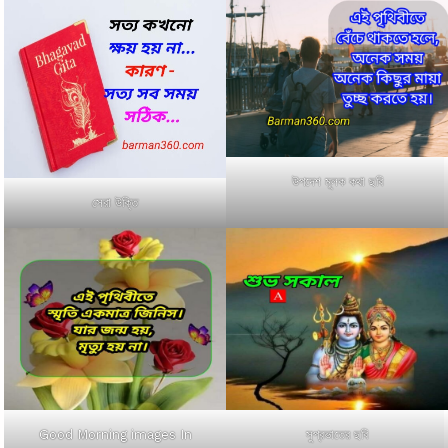
উপদেশ মূলক কথা ছবি
সেরা উক্তি
Good Morning images In
সুপ্রভাতের ছবি