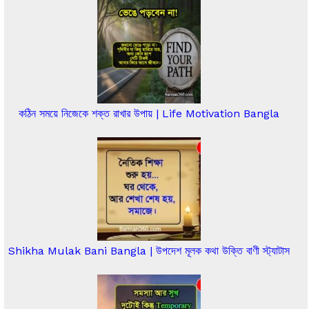
কঠিন সময়ে নিজেকে শক্ত রাখার উপায় | Life Motivation Bangla
Shikha Mulak Bani Bangla | উপদেশ মূলক কথা উক্তি বাণী স্ট্যাটাস