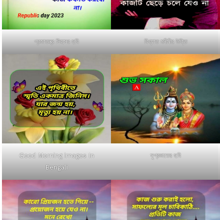
প্রজাতন্ত্র দিবসের ছবি
বিখ্যাত মনীষীর উক্তি
Good Morning images In
সুপ্রভাতের ছবি
Bengali