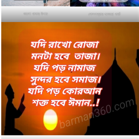
ভালো থাকার উপায়
দোলযাত্রার শুভেচ্ছা বার্তা