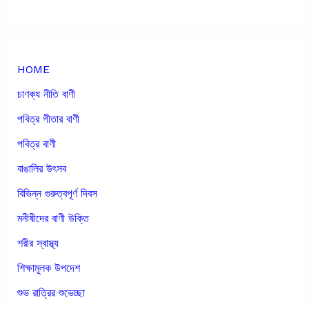
HOME
চাণক্য নীতি বাণী
পবিত্র গীতার বাণী
পবিত্র বাণী
বাঙালির উৎসব
বিভিন্ন গুরুত্বপূর্ণ দিবস
মনীষীদের বাণী উক্তি
শরীর স্বাস্থ্য
শিক্ষামূলক উপদেশ
শুভ রাত্রির শুভেচ্ছা