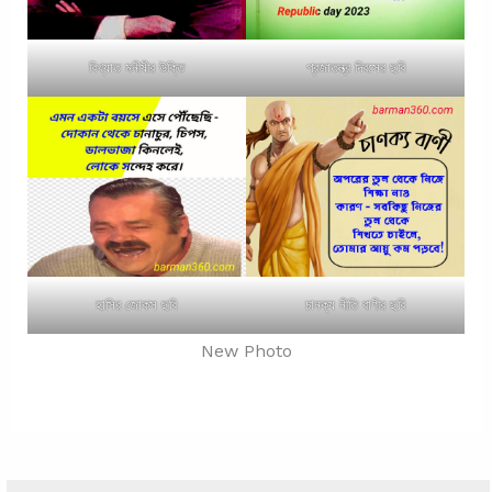
বিখ্যাত মনীষীর উক্তি
প্রজাতন্ত্র দিবসের ছবি
হাসির জোকস ছবি
চানক্য নীতি বাণীর ছবি
New Photo