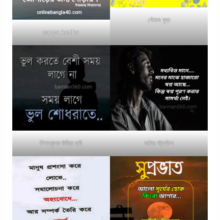
গৌতম বুদ্ধ
satya kotha
শিক্ষামূলক উক্তি ছবি
কষ্টের স্ট্যাটাস