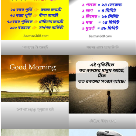
কত বছরে কি জয়ন্তী
সময়ের একক গুলো কি কি
Whatsapp সুপ্রভাত ছবি
মনীষীদের উক্তি বাংলা