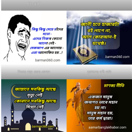
Bengali
পিকচার নতুন মজার জোকস
কুরআনের বাণী ফটো