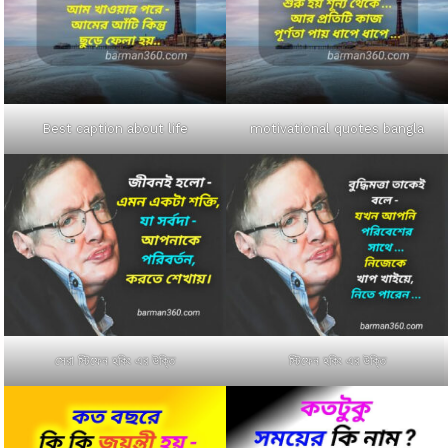
Best caption about life
motivational quotes bangla
সেরা স্টিফেন হকিং এর উক্তি
স্টিফেন হকিং এর উক্তি