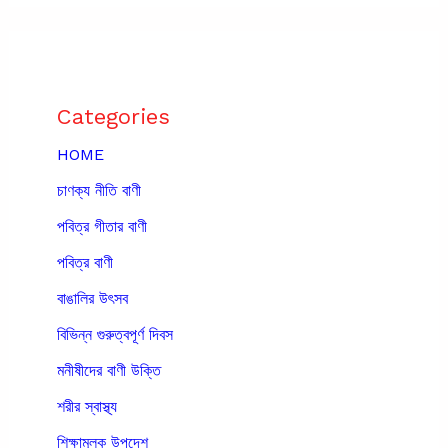
Categories
HOME
চাণক্য নীতি বাণী
পবিত্র গীতার বাণী
পবিত্র বাণী
বাঙালির উৎসব
বিভিন্ন গুরুত্বপূর্ণ দিবস
মনীষীদের বাণী উক্তি
শরীর স্বাস্থ্য
শিক্ষামূলক উপদেশ