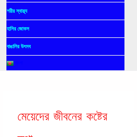
শরীর স্বাস্থ্য
হাসির জোকস
বাঙালির উৎসব
বাংলা
মেয়েদের জীবনের কষ্টের