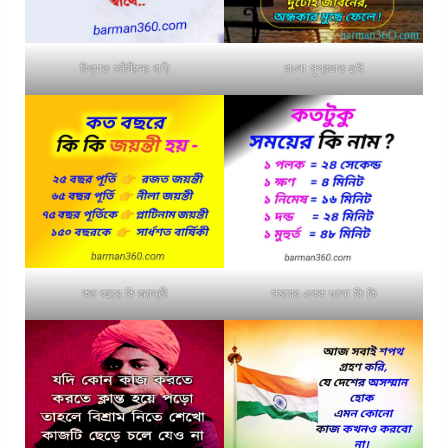
বিখ্যাত মনীষীদের বাণী
বাংলা সুপ্রভাত ছবি
কত বছরে কি জয়ন্তী
সময়ের একক গুলো কি কি