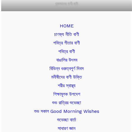
কুরআনের বাণী ছবি
HOME
চাণক্য নীতি বাণী
পবিত্র গীতার বাণী
পবিত্র বাণী
বাঙালির উৎসব
বিভিন্ন গুরুত্বপূর্ণ দিবস
মনীষীদের বাণী উক্তি
শরীর স্বাস্থ্য
শিক্ষামূলক উপদেশ
শুভ রাত্রির শুভেচ্ছা
শুভ সকাল Good Morning Wishes
শুভেচ্ছা বার্তা
সাধারণ জ্ঞান