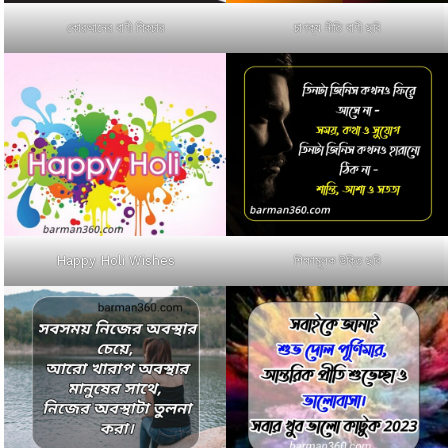
কোরআনের বাণী পিকচার
চাণক্য নীতি বাণী ছবি
Happy Holi Wishes
শিক্ষামূলক উক্তি ছবি