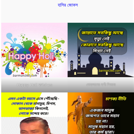
হাসির জোকস
কোরআনের বাণী পিকচার
Happy Holi Wishes