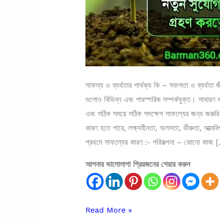
সাফল্য ও ব্যর্থতার পার্থক্য কি – সফলতা ও ব্যর্থতা
গুলোও বিভিন্ন এবং পারস্পরিক সম্পর্কযুক্ত। সাধারণ ভা
এবং সঠিক সময়ে সঠিক পদক্ষেপ সাফল্যের জন্য জরুর
কারণ হতে পারে, লক্ষ্যহীনতা, অলসতা, ভীরুতা, আত্মবি
প্রথমে সাফল্যের কারণ :- পরিকল্পনা – কোনো কাজ 
আপনার ভালোলাগা প্রিয়জনের শেয়ার করুন
সাফল্য
Read More »