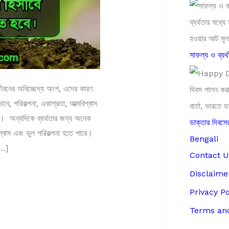
সাফল্য ও ব্যর্
 জীবনের অবিচ্ছেদ্য অংশ, এদের কারণ
বে, পরিকল্পনা, একাগ্রতা, আত্মবিশ্বাস
ি। অন্যদিকে ব্যর্থতার জন্য অনেক
ডাক্তার দিব
শ্বাস এবং ভুল পরিকল্পনা হতে পারে।
Bengali
[…]
Contact U
Disclaime
Privacy Po
Terms and