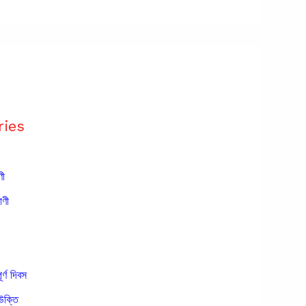
ries
ণী
াণী
ূর্ণ দিবস
উক্তি