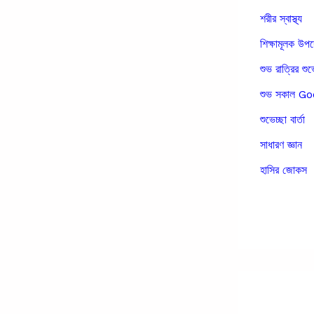
শরীর স্বাস্থ্য
শিক্ষামূলক উপ
শুভ রাত্রির শুভ
শুভ সকাল 
শুভেচ্ছা বার্তা
সাধারণ জ্ঞান
হাসির জোকস