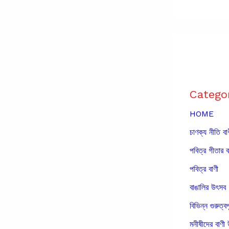
Catego
HOME
চাণক্য নীতি বা
পবিত্র গীতার ব
পবিত্র বাণী
বাঙালির উৎসব
বিভিন্ন গুরুত্বপ
মনীষীদের বাণী 