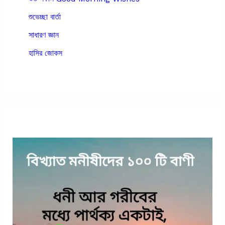
শুভেচ্ছা বার্তা
সাধারণ জ্ঞান
হাসির জোকস