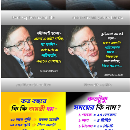
Best caption about life
motivational quotes bangla
সেরা স্টিফেন হকিং এর উক্তি
স্টিফেন হকিং এর উক্তি