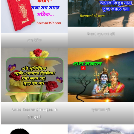
উপদেশ মূলক কথা ছবি
সেরা উক্তি
Good Morning images In
সুপ্রভাতের ছবি
Bengali