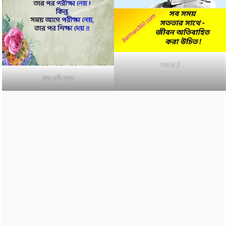
neta ji
মহৎ বাণী বাংলা