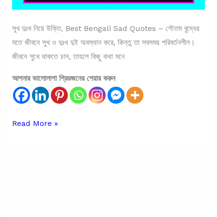
সুখ দুঃখ নিয়ে উক্তি, Best Bengali Sad Quotes – গৌতম বুদ্ধের
মতে জীবনে সুখ ও দুঃখ দুই অবস্থান করে, কিন্তু তা সবসময় পরিবর্তনশীল।
জীবনে সুখে থাকতে চান, তাহলে কিছু কথা মনে
আপনার ভালোলাগা প্রিয়জনের শেয়ার করুন
সুখ
Read More »
দুঃখ
নিয়ে
উক্তি
|
Best
Bengali