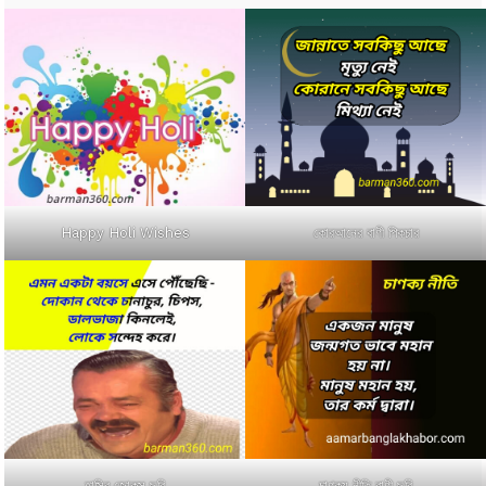
কোরআনের বাণী পিকচার
Happy Holi Wishes
হাসির জোকস ছবি
চাণক্য নীতি বাণী ছবি