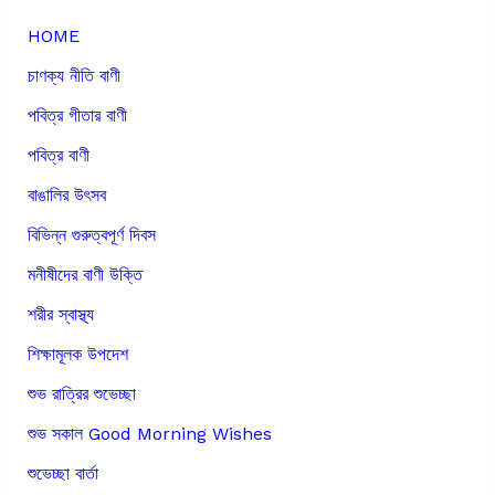
HOME
চাণক্য নীতি বাণী
পবিত্র গীতার বাণী
পবিত্র বাণী
বাঙালির উৎসব
বিভিন্ন গুরুত্বপূর্ণ দিবস
মনীষীদের বাণী উক্তি
শরীর স্বাস্থ্য
শিক্ষামূলক উপদেশ
শুভ রাত্রির শুভেচ্ছা
শুভ সকাল Good Morning Wishes
শুভেচ্ছা বার্তা