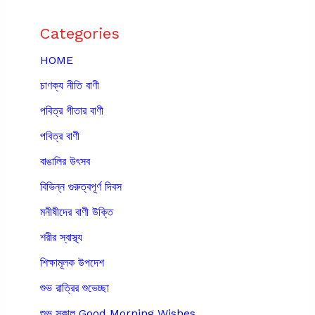
Categories
HOME
চাণক্য নীতি বাণী
পবিত্র গীতার বাণী
পবিত্র বাণী
বাঙালির উৎসব
বিভিন্ন গুরুত্বপূর্ণ দিবস
মনীষীদের বাণী উক্তি
শরীর স্বাস্থ্য
শিক্ষামূলক উপদেশ
শুভ রাত্রির শুভেচ্ছা
শুভ সকাল Good Morning Wishes