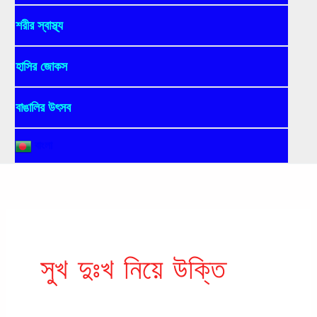
শরীর স্বাস্থ্য
হাসির জোকস
বাঙালির উৎসব
বাংলা
সুখ দুঃখ নিয়ে উক্তি