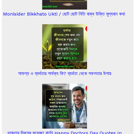
Monisider Bikkhato Ukti / ছোট ছোট নিতি বাক্য উক্তি মূল্যবান কথা
সাফল্য ও ব্যর্থতার পার্থক্য কি? ব্যর্থতা থেকে সফলতার উপায়
ডাক্তার দিবসের শুভেচ্ছা বার্তা| Happy Doctors Day Quotes In