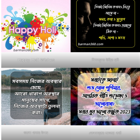
Happy Holi Wishes
শিক্ষামূলক উক্তি ছবি
ভালো থাকার উপায়
দোলযাত্রার শুভেচ্ছা বার্তা