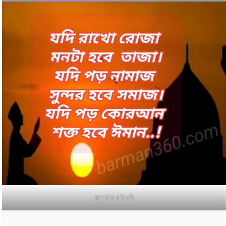
কুরআনের বাণী ছবি