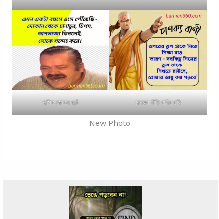
হাসির জোকস ছবি
চানক্য নীতি বাণীর ছবি
New Photo