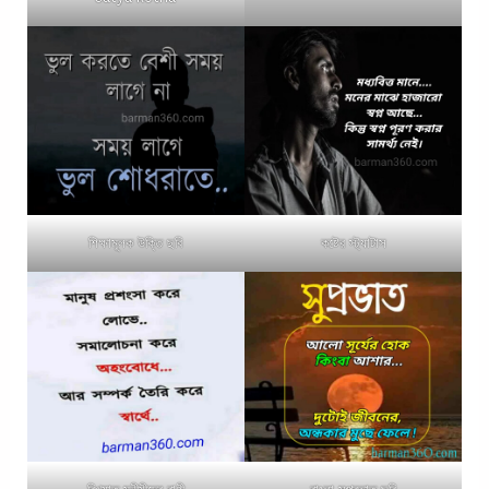
শিক্ষামূলক উক্তি ছবি
কষ্টের স্ট্যাটাস