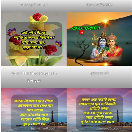
প্রজাতন্ত্র দিবসের ছবি
বিখ্যাত মনীষীর উক্তি
Good Morning images In
সুপ্রভাতের ছবি
Bengali