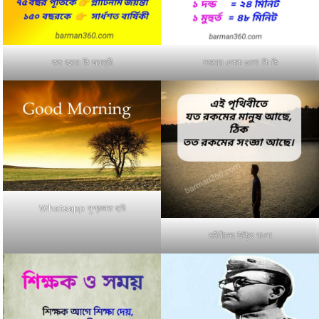
কত বছরে কি জয়ন্তী
সময়ের একক গুলো কি কি
Whatsapp সুপ্রভাত ছবি
মনীষীদের উক্তি বাংলা