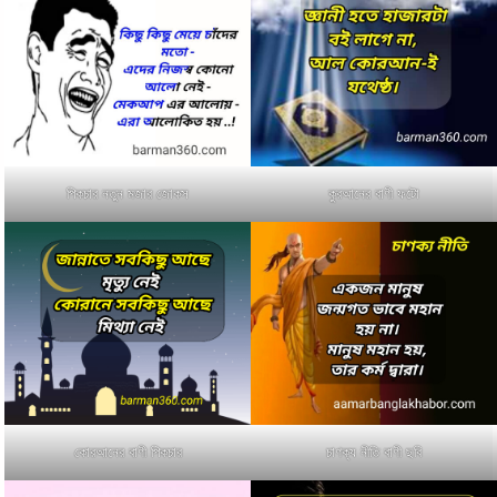
পিকচার নতুন মজার জোকস
কুরআনের বাণী ফটো
কোরআনের বাণী পিকচার
চাণক্য নীতি বাণী ছবি