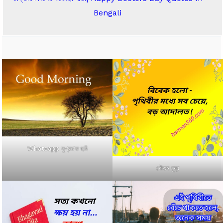
Bengali
Whatsapp সুপ্রভাত ছবি
গৌতম বুদ্ধ