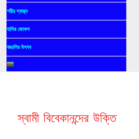
শরীর স্বাস্থ্য
হাসির জোকস
বাঙালির উৎসব
বাংলা
স্বামী বিবেকানন্দের উক্তি