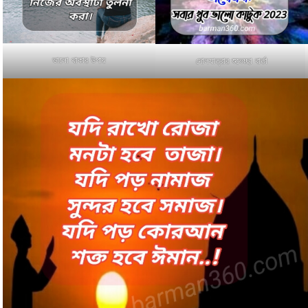
ভালো থাকার উপায়
দোলযাত্রার শুভেচ্ছা বার্তা