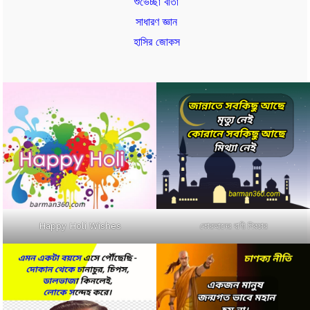
শুভেচ্ছা বার্তা
সাধারণ জ্ঞান
হাসির জোকস
কোরআনের বাণী পিকচার
Happy Holi Wishes