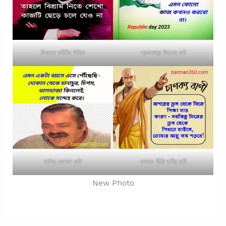
বিখ্যাত মনীষীর উক্তি
প্রজাতন্ত্র দিবসের ছবি
হাসির জোকস ছবি
চানক্য নীতি বাণীর ছবি
New Photo