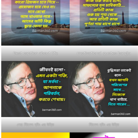
Best caption about life
motivational quotes bangla
সেরা স্টিফেন হকিং এর উক্তি
স্টিফেন হকিং এর উক্তি