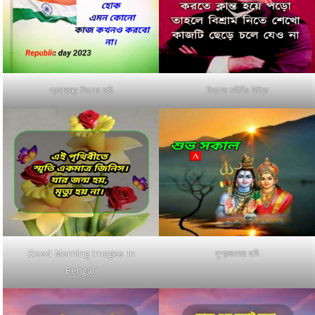
প্রজাতন্ত্র দিবসের ছবি
বিখ্যাত মনীষীর উক্তি
Good Morning images In
সুপ্রভাতের ছবি
Bengali