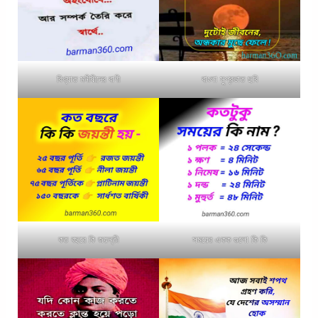
বিখ্যাত মনীষীদের বাণী
বাংলা সুপ্রভাত ছবি
কত বছরে কি জয়ন্তী
সময়ের একক গুলো কি কি