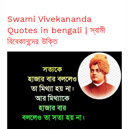
Swami Vivekananda
Quotes in bengali | স্বামী
বিবেকানন্দের উক্তি