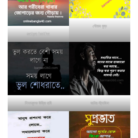
গৌতম বুদ্ধ
satya kotha
শিক্ষামূলক উক্তি ছবি
কষ্টের স্ট্যাটাস