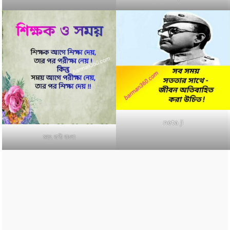
neta ji
মহৎ বাণী বাংলা