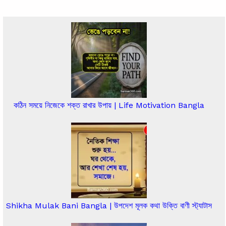
কঠিন সময়ে নিজেকে শক্ত রাখার উপায় | Life Motivation Bangla
Shikha Mulak Bani Bangla | উপদেশ মূলক কথা উক্তি বাণী স্ট্যাটাস