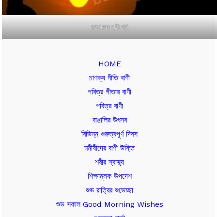
কুরআনের বাণী ছবি
HOME
চাণক্য নীতি বাণী
পবিত্র গীতার বাণী
পবিত্র বাণী
বাঙালির উৎসব
বিভিন্ন গুরুত্বপূর্ণ দিবস
মনীষীদের বাণী উক্তি
শরীর স্বাস্থ্য
শিক্ষামূলক উপদেশ
শুভ রাত্রির শুভেচ্ছা
শুভ সকাল Good Morning Wishes