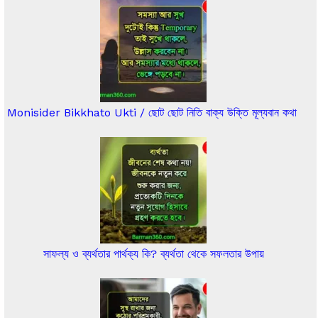
Monisider Bikkhato Ukti / ছোট ছোট নিতি বাক্য উক্তি মূল্যবান কথা
সাফল্য ও ব্যর্থতার পার্থক্য কি? ব্যর্থতা থেকে সফলতার উপায়