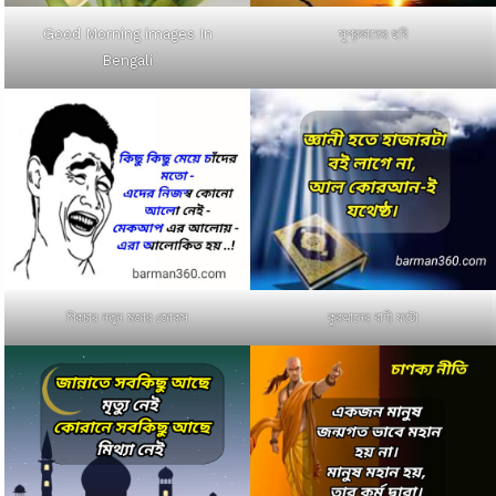
Good Morning images In
সুপ্রভাতের ছবি
Bengali
পিকচার নতুন মজার জোকস
কুরআনের বাণী ফটো