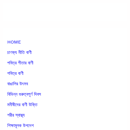
HOME
চাণক্য নীতি বাণী
পবিত্র গীতার বাণী
পবিত্র বাণী
বাঙালির উৎসব
বিভিন্ন গুরুত্বপূর্ণ দিবস
মনীষীদের বাণী উক্তি
শরীর স্বাস্থ্য
শিক্ষামূলক উপদেশ