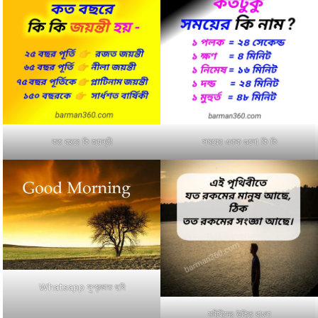
কত বছরে কি জয়ন্তী
সময়ের একক গুলো কি কি
Whatsapp সুপ্রভাত ছবি
মনীষীদের উক্তি বাংলা