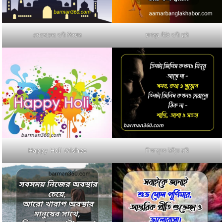
কোরআনের বাণী পিকচার
চাণক্য নীতি বাণী ছবি
Happy Holi Wishes
শিক্ষামূলক উক্তি ছবি