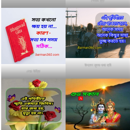
গৌতম বুদ্ধ
উপদেশ মূলক কথা ছবি
সেরা উক্তি