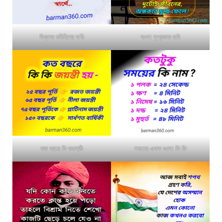
বিখ্যাত মনীষীদের বাণী
বাংলা সুপ্রভাত ছবি
কত বছরে কি জয়ন্তী
সময়ের একক গুলো কি কি