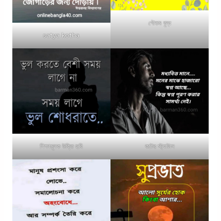
গৌতম বুদ্ধ
satya kotha
শিক্ষামূলক উক্তি ছবি
কষ্টের স্ট্যাটাস