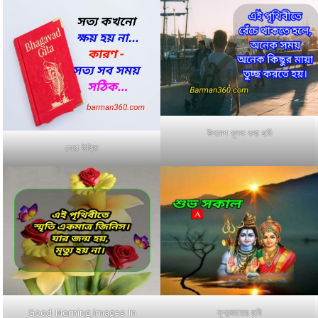
উপদেশ মূলক কথা ছবি
সেরা উক্তি
Good Morning images In
সুপ্রভাতের ছবি