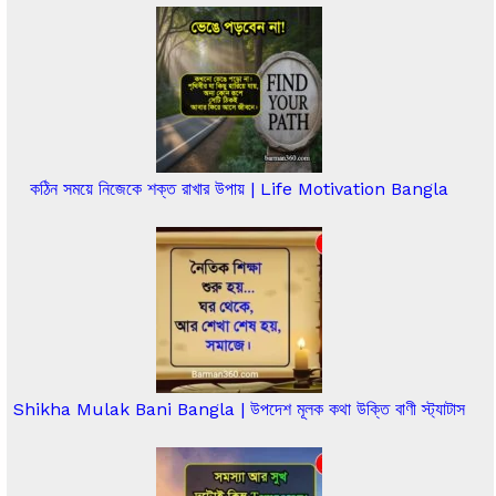
কঠিন সময়ে নিজেকে শক্ত রাখার উপায় | Life Motivation Bangla
Shikha Mulak Bani Bangla | উপদেশ মূলক কথা উক্তি বাণী স্ট্যাটাস