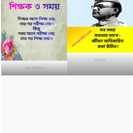
neta ji
মহৎ বাণী বাংলা