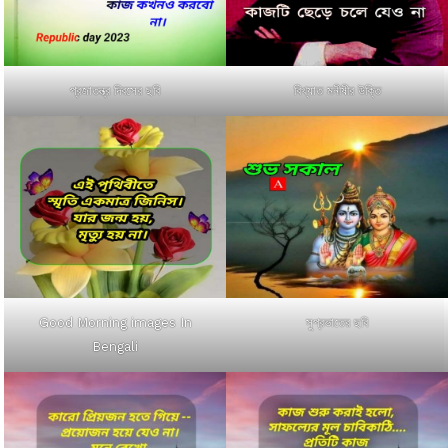
প্রজাতন্ত্র দিবসের ছবি
বিখ্যাত মনীষীর উক্তি
Good Morning images In
সুপ্রভাতের ছবি
Bengali