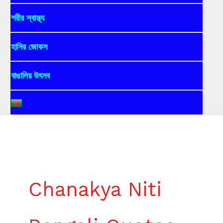
শরীর স্বাস্থ্য
হাসির জোকস
বাঙালির উৎসব
বাংলা
Chanakya Niti