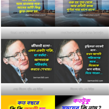
Best caption about life
motivational quotes bangla
সেরা স্টিফেন হকিং এর উক্তি
স্টিফেন হকিং এর উক্তি