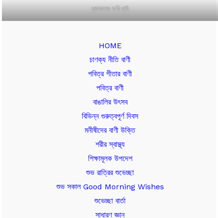
কুরআনের বাণী ছবি
HOME
চাণক্য নীতি বাণী
পবিত্র গীতার বাণী
পবিত্র বাণী
বাঙালির উৎসব
বিভিন্ন গুরুত্বপূর্ণ দিবস
মনীষীদের বাণী উক্তি
শরীর স্বাস্থ্য
শিক্ষামূলক উপদেশ
শুভ রাত্রির শুভেচ্ছা
শুভ সকাল Good Morning Wishes
শুভেচ্ছা বার্তা
সাধারণ জ্ঞান