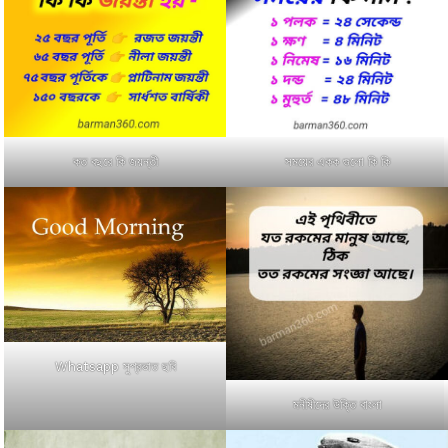
কত বছরে কি জয়ন্তী
সময়ের একক গুলো কি কি
Whatsapp সুপ্রভাত ছবি
মনীষীদের উক্তি বাংলা