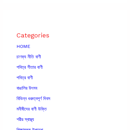
Categories
HOME
চাণক্য নীতি বাণী
পবিত্র গীতার বাণী
পবিত্র বাণী
বাঙালির উৎসব
বিভিন্ন গুরুত্বপূর্ণ দিবস
মনীষীদের বাণী উক্তি
শরীর স্বাস্থ্য
শিক্ষামূলক উপদেশ