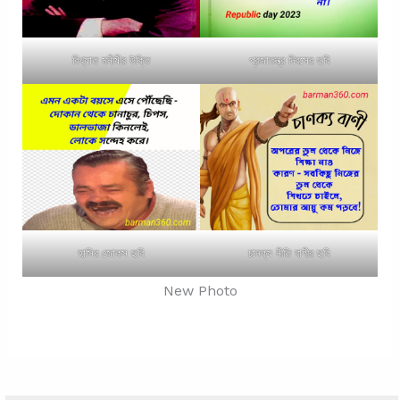
বিখ্যাত মনীষীর উক্তি
প্রজাতন্ত্র দিবসের ছবি
হাসির জোকস ছবি
চানক্য নীতি বাণীর ছবি
New Photo