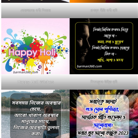
কোরআনের বাণী পিকচার
চাণক্য নীতি বাণী ছবি
Happy Holi Wishes
শিক্ষামূলক উক্তি ছবি