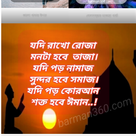
ভালো থাকার উপায়
দোলযাত্রার শুভেচ্ছা বার্তা