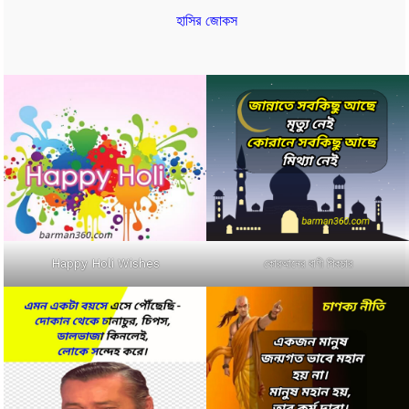
হাসির জোকস
কোরআনের বাণী পিকচার
Happy Holi Wishes