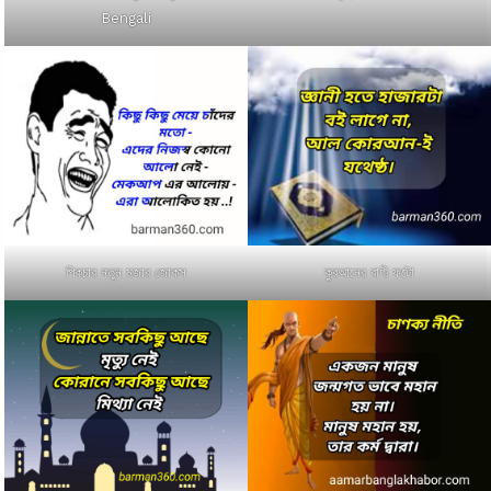
Bengali
পিকচার নতুন মজার জোকস
কুরআনের বাণী ফটো