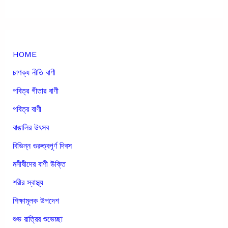
HOME
চাণক্য নীতি বাণী
পবিত্র গীতার বাণী
পবিত্র বাণী
বাঙালির উৎসব
বিভিন্ন গুরুত্বপূর্ণ দিবস
মনীষীদের বাণী উক্তি
শরীর স্বাস্থ্য
শিক্ষামূলক উপদেশ
শুভ রাত্রির শুভেচ্ছা