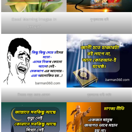
Good Morning images In
সুপ্রভাতের ছবি
Bengali
পিকচার নতুন মজার জোকস
কুরআনের বাণী ফটো