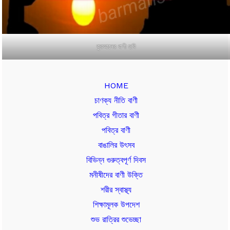
কুরআনের বাণী ছবি
HOME
চাণক্য নীতি বাণী
পবিত্র গীতার বাণী
পবিত্র বাণী
বাঙালির উৎসব
বিভিন্ন গুরুত্বপূর্ণ দিবস
মনীষীদের বাণী উক্তি
শরীর স্বাস্থ্য
শিক্ষামূলক উপদেশ
শুভ রাত্রির শুভেচ্ছা