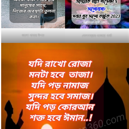
ভালো থাকার উপায়
দোলযাত্রার শুভেচ্ছা বার্তা