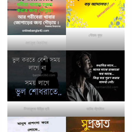
গৌতম বুদ্ধ
satya kotha
শিক্ষামূলক উক্তি ছবি
কষ্টের স্ট্যাটাস