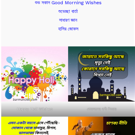
শুভ সকাল Good Morning Wishes
শুভেচ্ছা বার্তা
সাধারণ জ্ঞান
হাসির জোকস
কোরআনের বাণী পিকচার
Happy Holi Wishes