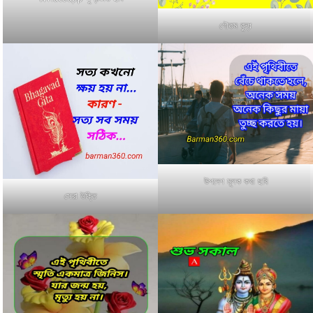
গৌতম বুদ্ধ
উপদেশ মূলক কথা ছবি
সেরা উক্তি