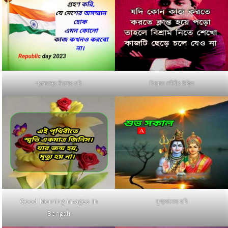
প্রজাতন্ত্র দিবসের ছবি
বিখ্যাত মনীষীর উক্তি
Good Morning images In
সুপ্রভাতের ছবি
Bengali