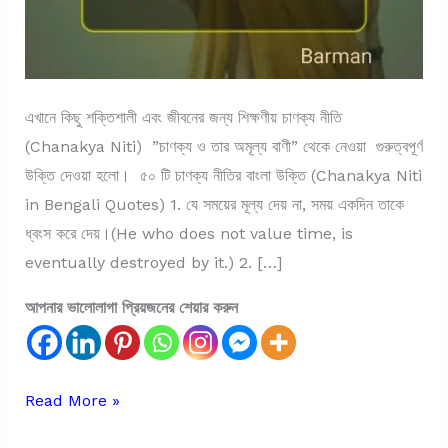
এখানে কিছু শক্তিশালী এবং জীবনের জন্য শিক্ষণীয় চাণক্য নীতি
(Chanakya Niti) ”চাণক্য ও তার অমূল্য বাণী” থেকে নেওয়া গুরুত্বপূর্ণ
উক্তি দেওয়া হলো। ৫০ টি চাণক্য নীতির বাংলা উক্তি (Chanakya Niti
in Bengali Quotes) 1. যে সময়ের মূল্য দেয় না, সময় একদিন তাকে
ধ্বংস করে দেয়।(He who does not value time, is
eventually destroyed by it.) 2. […]
আপনার ভালোলাগা প্রিয়জনের শেয়ার করুন
Chanakya
Read More »
Niti