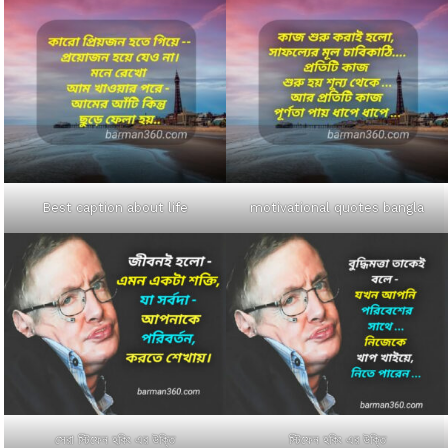
Best caption about life
motivational quotes bangla
সেরা স্টিফেন হকিং এর উক্তি
স্টিফেন হকিং এর উক্তি