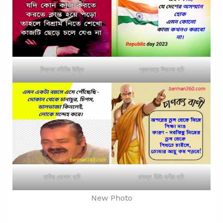
বিখ্যাত মনীষীর উক্তি
প্রজাতন্ত্র দিবসের ছবি
হাসির জোকস ছবি
চানক্য নীতি বাণীর ছবি
New Photo