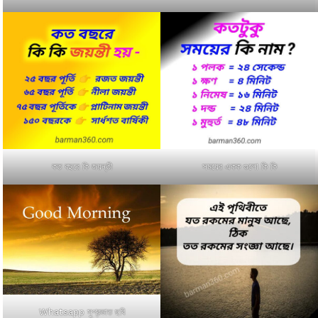
কত বছরে কি জয়ন্তী
সময়ের একক গুলো কি কি
Whatsapp সুপ্রভাত ছবি