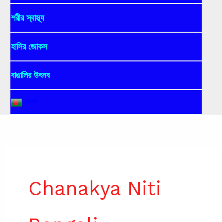
শরীর স্বাস্থ্য
হাসির জোকস
বাঙালির উৎসব
বাংলা
Chanakya Niti