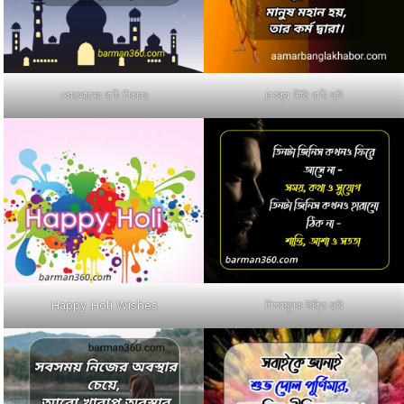
কোরআনের বাণী পিকচার
চাণক্য নীতি বাণী ছবি
Happy Holi Wishes
শিক্ষামূলক উক্তি ছবি