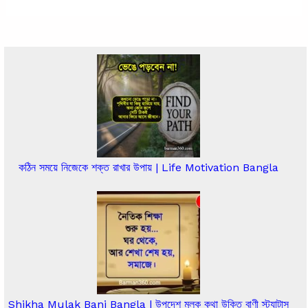
কঠিন সময়ে নিজেকে শক্ত রাখার উপায় | Life Motivation Bangla
Shikha Mulak Bani Bangla | উপদেশ মূলক কথা উক্তি বাণী স্ট্যাটাস