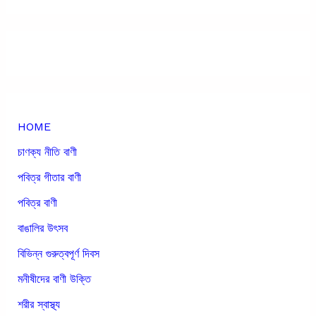
HOME
চাণক্য নীতি বাণী
পবিত্র গীতার বাণী
পবিত্র বাণী
বাঙালির উৎসব
বিভিন্ন গুরুত্বপূর্ণ দিবস
মনীষীদের বাণী উক্তি
শরীর স্বাস্থ্য