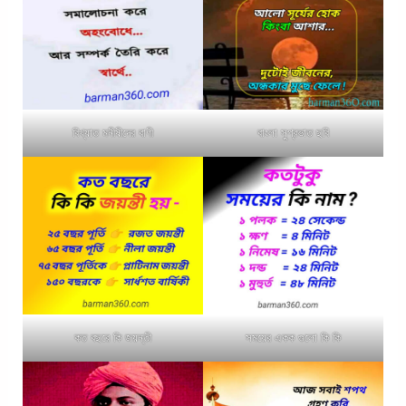
বিখ্যাত মনীষীদের বাণী
বাংলা সুপ্রভাত ছবি
কত বছরে কি জয়ন্তী
সময়ের একক গুলো কি কি