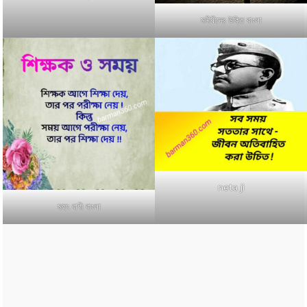
মনীষীদের উক্তি বাংলা
neta ji
মহৎ বাণী বাংলা