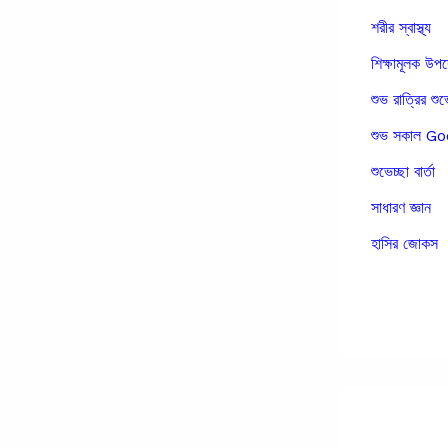
শরীর স্বাস্থ্য
শিক্ষামূলক উপ
শুভ রাত্রির শুভ
শুভ সকাল 
শুভেচ্ছা বার্তা
সাধারণ জ্ঞান
হাসির জোকস