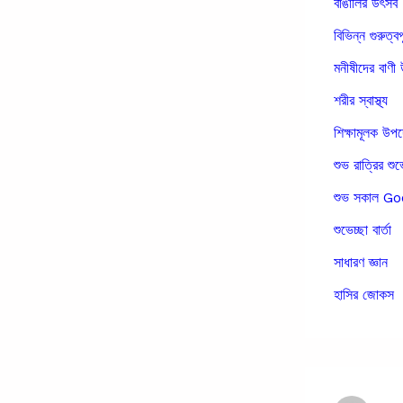
বাঙালির উৎসব
বিভিন্ন গুরুত্বপ
মনীষীদের বাণী 
শরীর স্বাস্থ্য
শিক্ষামূলক উপ
শুভ রাত্রির শুভ
শুভ সকাল 
শুভেচ্ছা বার্তা
সাধারণ জ্ঞান
হাসির জোকস