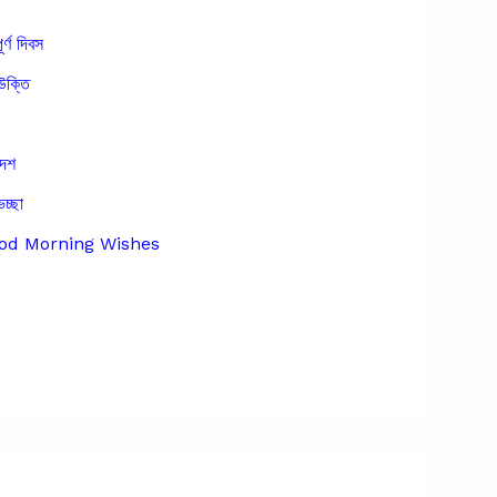
ূর্ণ দিবস
উক্তি
দেশ
েচ্ছা
Good Morning Wishes