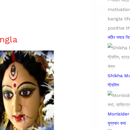
ngla
কঠিন সময়ে ন
Shikha Mula
স্ট্যাটাস
Monisider B
মূল্যবান কথা