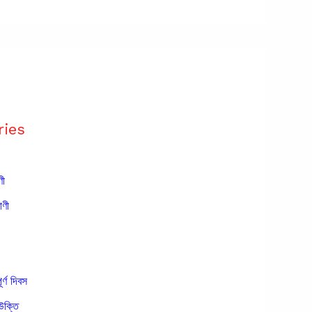
ries
ণী
াণী
ূর্ণ দিবস
উক্তি