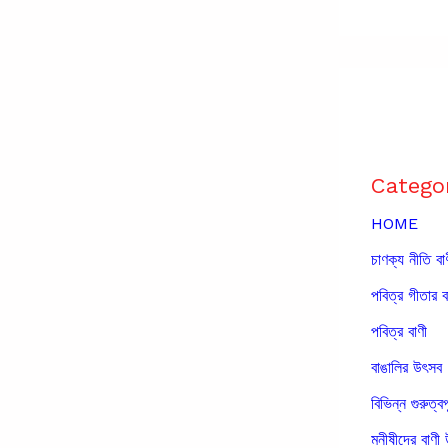
Catego
HOME
চাণক্য নীতি বা
পবিত্র গীতার ব
পবিত্র বাণী
বাঙালির উৎসব
বিভিন্ন গুরুত্বপ
মনীষীদের বাণী 