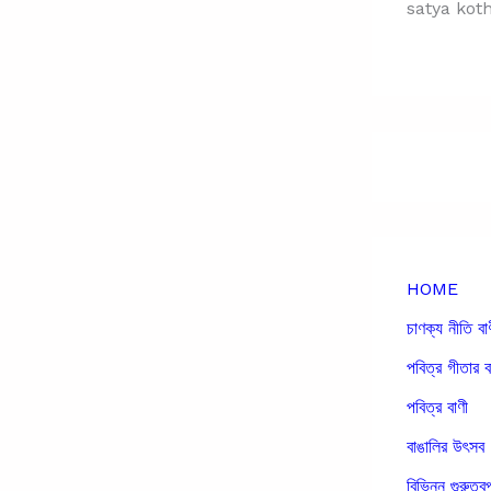
satya kot
HOME
চাণক্য নীতি বা
পবিত্র গীতার ব
পবিত্র বাণী
বাঙালির উৎসব
বিভিন্ন গুরুত্বপ