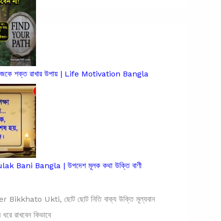
িজেকে শক্ত রাখার উপায় | Life Motivation Bangla
k Bani Bangla | উপদেশ মূলক কথা উক্তি বাণী