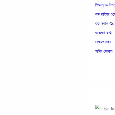
শিক্ষামূলক উপ
শুভ রাত্রির শুভ
শুভ সকাল 
শুভেচ্ছা বার্তা
সাধারণ জ্ঞান
হাসির জোকস