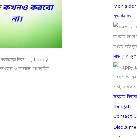
Monisider B
মূল্যবান কথা
সাফল্য ও ব্যর্
রজাতন্ত্র দিবস – ( happy
য়াজ ও অন্যান্য সাংস্কৃতিক
ডাক্তার দিব
Bengali
Contact U
Disclaime