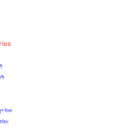
ries
ণী
াণী
ূর্ণ দিবস
উক্তি