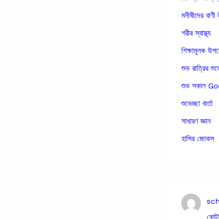
মনীষীদের বাণী 
শরীর স্বাস্থ্য
শিক্ষামূলক উপ
শুভ রাত্রির শুভ
শুভ সকাল 
শুভেচ্ছা বার্তা
সাধারণ জ্ঞান
হাসির জোকস
sc
কোট