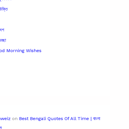
উক্তি
দেশ
েচ্ছা
Good Morning Wishes
hweiz
on
Best Bengali Quotes Of All Time | বাংলা
স