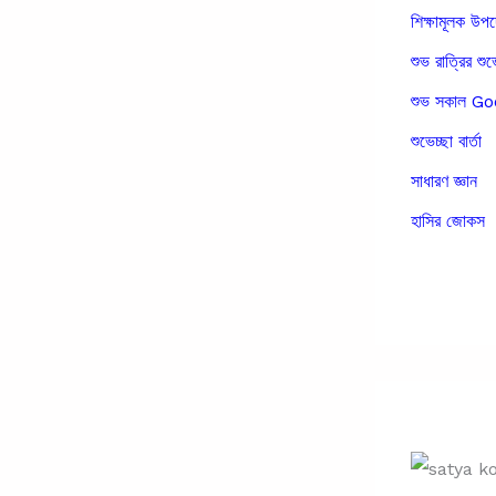
শিক্ষামূলক উপ
শুভ রাত্রির শুভ
শুভ সকাল 
শুভেচ্ছা বার্তা
সাধারণ জ্ঞান
হাসির জোকস