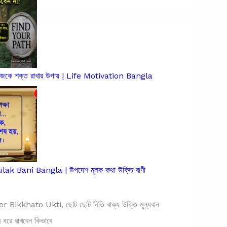
িজেকে শক্ত রাখার উপায় | Life Motivation Bangla
k Bani Bangla | উপদেশ মূলক কথা উক্তি বাণী