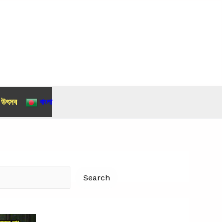
র উৎসব
বাংলা
Search