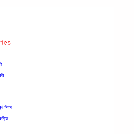
ries
ণী
াণী
ূর্ণ দিবস
উক্তি