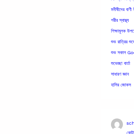
মনীষীদের বাণী 
শরীর স্বাস্থ্য
শিক্ষামূলক উপ
শুভ রাত্রির শুভ
শুভ সকাল 
শুভেচ্ছা বার্তা
সাধারণ জ্ঞান
হাসির জোকস
sc
কোট