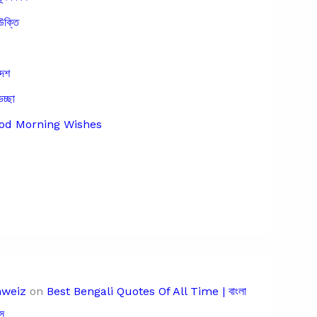
উক্তি
দেশ
েচ্ছা
Good Morning Wishes
hweiz
on
Best Bengali Quotes Of All Time | বাংলা
স