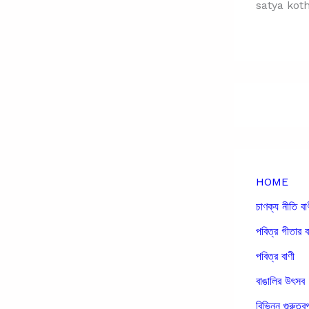
satya kot
HOME
চাণক্য নীতি বা
পবিত্র গীতার ব
পবিত্র বাণী
বাঙালির উৎসব
বিভিন্ন গুরুত্বপ