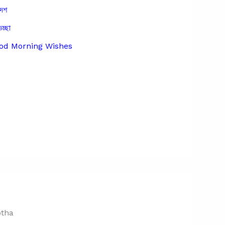
দেশ
েচ্ছা
Good Morning Wishes