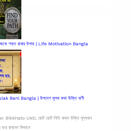
িজেকে শক্ত রাখার উপায় | Life Motivation Bangla
k Bani Bangla | উপদেশ মূলক কথা উক্তি বাণী