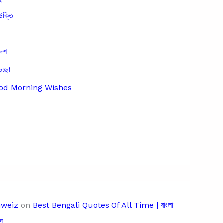
উক্তি
দেশ
েচ্ছা
Good Morning Wishes
hweiz
on
Best Bengali Quotes Of All Time | বাংলা
স