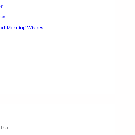
দেশ
েচ্ছা
Good Morning Wishes