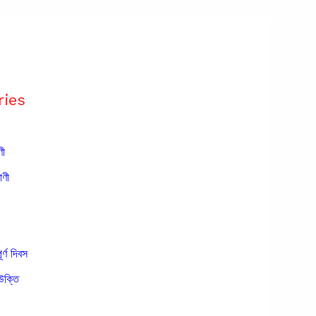
ries
ণী
াণী
ূর্ণ দিবস
উক্তি