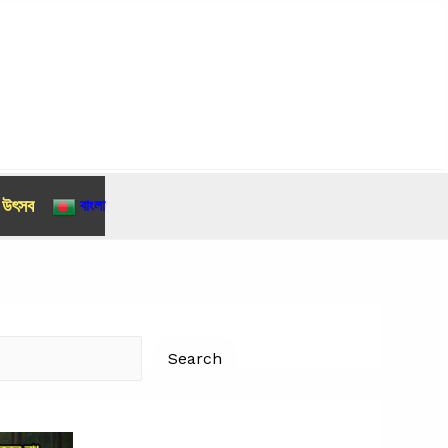
র উৎসব
বাংলা
Search