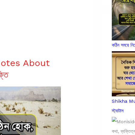
কঠিন সময়ে ন
uotes About
্তি
Shikha Mula
স্ট্যাটাস