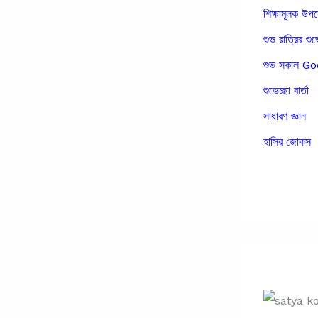
শিক্ষামূলক উপ
শুভ রাত্রির শুভ
শুভ সকাল 
শুভেচ্ছা বার্তা
সাধারণ জ্ঞান
হাসির জোকস