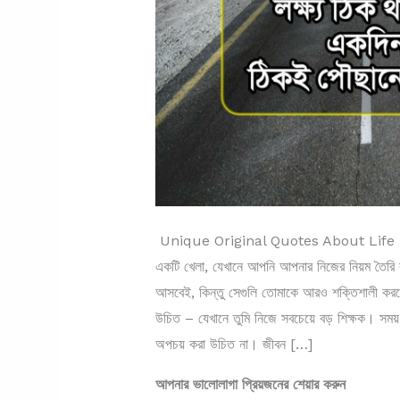
Unique Original Quotes About Life | জীব
একটি খেলা, যেখানে আপনি আপনার নিজের নিয়ম তৈর
আসবেই, কিন্তু সেগুলি তোমাকে আরও শক্তিশালী করব
উচিত – যেখানে তুমি নিজে সবচেয়ে বড় শিক্ষক। সময়
অপচয় করা উচিত না। জীবন […]
আপনার ভালোলাগা প্রিয়জনের শেয়ার করুন