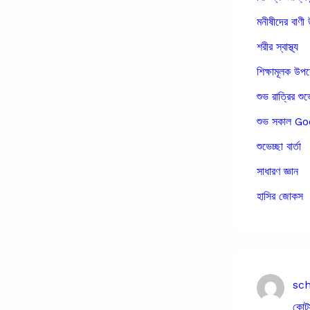
মনীষীদের বাণী 
শরীর স্বাস্থ্য
শিক্ষামূলক উপ
শুভ রাত্রির শুভ
শুভ সকাল 
শুভেচ্ছা বার্তা
সাধারণ জ্ঞান
হাসির জোকস
sc
কোট