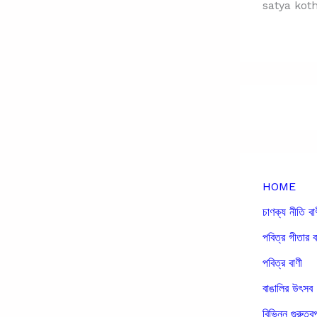
satya kot
HOME
চাণক্য নীতি বা
পবিত্র গীতার ব
পবিত্র বাণী
বাঙালির উৎসব
বিভিন্ন গুরুত্বপ