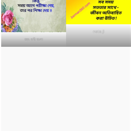
neta ji
মহৎ বাণী বাংলা