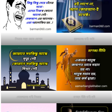
পিকচার নতুন মজার জোকস
কুরআনের বাণী ফটো
কোরআনের বাণী পিকচার
চাণক্য নীতি বাণী ছবি