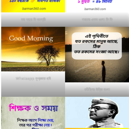
কত বছরে কি জয়ন্তী
সময়ের একক গুলো কি কি
Whatsapp সুপ্রভাত ছবি
মনীষীদের উক্তি বাংলা