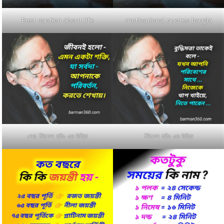
Best caption about life
motivational quotes bangla
সেরা স্টিফেন হকিং এর উক্তি
স্টিফেন হকিং এর উক্তি