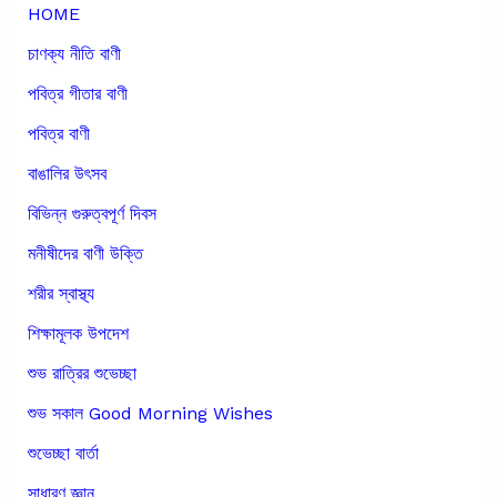
HOME
চাণক্য নীতি বাণী
পবিত্র গীতার বাণী
পবিত্র বাণী
বাঙালির উৎসব
বিভিন্ন গুরুত্বপূর্ণ দিবস
মনীষীদের বাণী উক্তি
শরীর স্বাস্থ্য
শিক্ষামূলক উপদেশ
শুভ রাত্রির শুভেচ্ছা
শুভ সকাল Good Morning Wishes
শুভেচ্ছা বার্তা
সাধারণ জ্ঞান