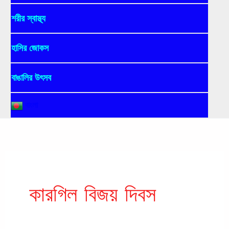
শরীর স্বাস্থ্য
হাসির জোকস
বাঙালির উৎসব
বাংলা
কারগিল বিজয় দিবস