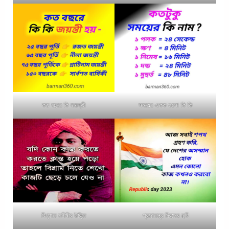
কত বছরে কি জয়ন্তী
সময়ের একক গুলো কি কি
বিখ্যাত মনীষীর উক্তি
প্রজাতন্ত্র দিবসের ছবি