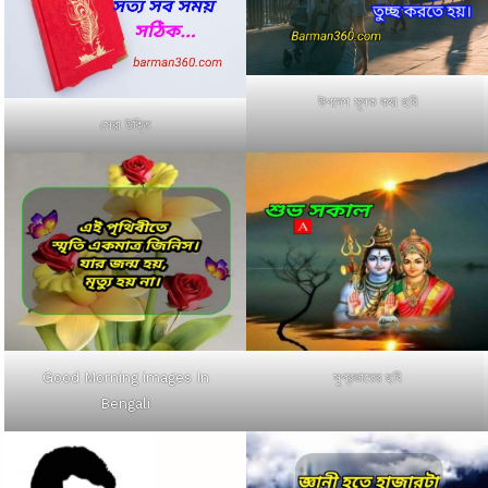
উপদেশ মূলক কথা ছবি
সেরা উক্তি
Good Morning images In
সুপ্রভাতের ছবি
Bengali