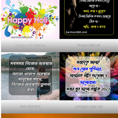
Happy Holi Wishes
শিক্ষামূলক উক্তি ছবি
ভালো থাকার উপায়
দোলযাত্রার শুভেচ্ছা বার্তা