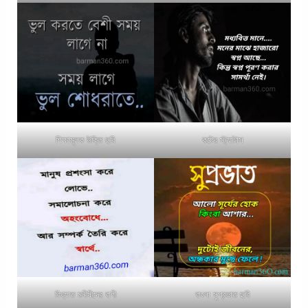
শিক্ষামূলক উক্তি ছবি
কষ্টের স্ট্যাটাস
বিখ্যাত মনীষীদের বাণী
বাংলা সুপ্রভাত ছবি