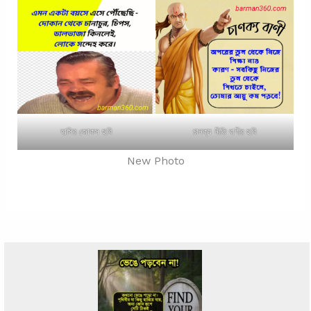
হাসির জোকস ছবি
চানক্য নীতি বাণীর ছবি
New Photo