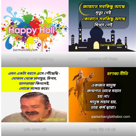
কোরআনের বাণী পিকচার
Happy Holi Wishes
হাসির জোকস ছবি
চাণক্য নীতি বাণী ছবি