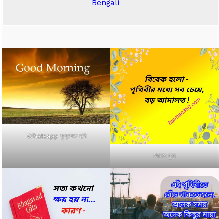
Bengali
Whatsapp সুপ্রভাত ছবি
গৌতম বুদ্ধ