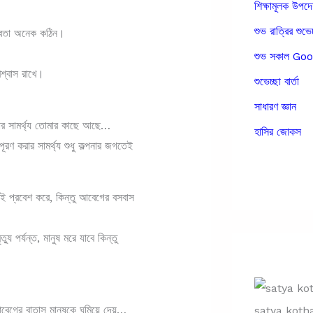
শিক্ষামূলক উপদ
শুভ রাত্রির শুভেচ
স্তবতা অনেক কঠিন।
শুভ সকাল G
শ্বাস রাখে।
শুভেচ্ছা বার্তা
সাধারণ জ্ঞান
করার সামর্থ্য তোমার কাছে আছে…
হাসির জোকস
ূরণ করার সামর্থ্য শুধু কল্পনার জগতেই
েই প্রবেশ করে, কিন্তু আবেগের বসবাস
ু পর্যন্ত, মানুষ মরে যাবে কিন্তু
েগের বাতাস মানুষকে ঘুমিয়ে দেয়…
satya koth