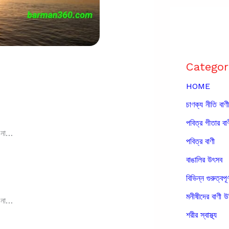
Categor
HOME
চাণক্য নীতি বাণী
পবিত্র গীতার বা
 না…
পবিত্র বাণী
।
বাঙালির উৎসব
বিভিন্ন গুরুত্বপূর
মনীষীদের বাণী উ
 না…
শরীর স্বাস্থ্য
।