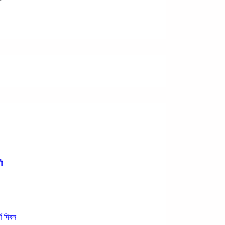
ণী
্ণ দিবস