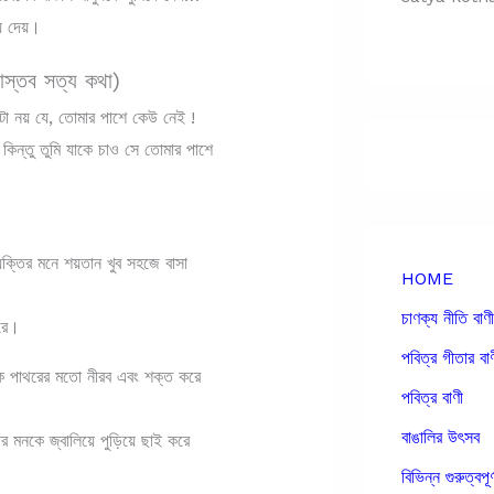
ে দেয়।
াস্তব সত্য কথা)
টা নয় যে, তোমার পাশে কেউ নেই !
িন্তু তুমি যাকে চাও সে তোমার পাশে
যক্তির মনে শয়তান খুব সহজে বাসা
HOME
চাণক্য নীতি বাণী
করে।
পবিত্র গীতার বা
ে পাথরের মতো নীরব এবং শক্ত করে
পবিত্র বাণী
বাঙালির উৎসব
 মনকে জ্বালিয়ে পুড়িয়ে ছাই করে
বিভিন্ন গুরুত্বপূর