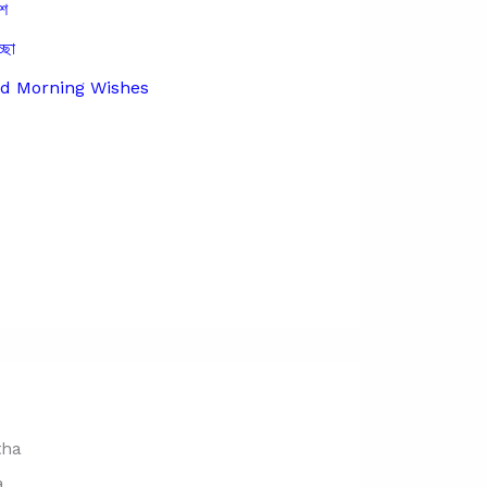
েশ
্ছা
ood Morning Wishes
a