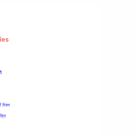
ies
ণী
্ণ দিবস
ক্তি