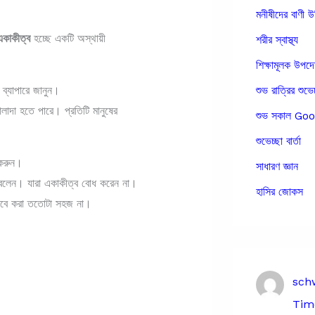
মনীষীদের বাণী উ
একাকীত্ব
হচ্ছে একটি অস্থায়ী
শরীর স্বাস্থ্য
শিক্ষামূলক উপদ
ব্যাপারে জানুন।
শুভ রাত্রির শুভেচ
লাদা হতে পারে। প্রতিটি মানুষের
শুভ সকাল G
শুভেচ্ছা বার্তা
ার করুন।
সাধারণ জ্ঞান
 বলেন। যারা একাকীত্ব বোধ করেন না।
হাসির জোকস
্তবে করা ততোটা সহজ না।
sch
Time